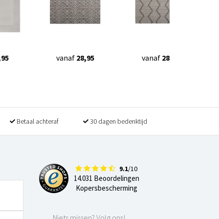
,95
vanaf
28,95
vanaf
28,95
Betaal achteraf
30 dagen bedenktijd
9.1
/10
14.031 Beoordelingen
Kopersbescherming
Niets missen? Volg ons!