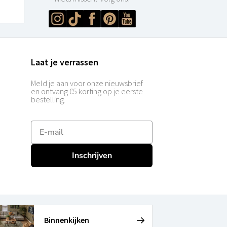
Laat je verrassen
Meld je aan voor onze nieuwsbrief
en ontvang €5 korting op je eerste
bestelling.
E-mailadres
Inschrijven
Binnenkijken