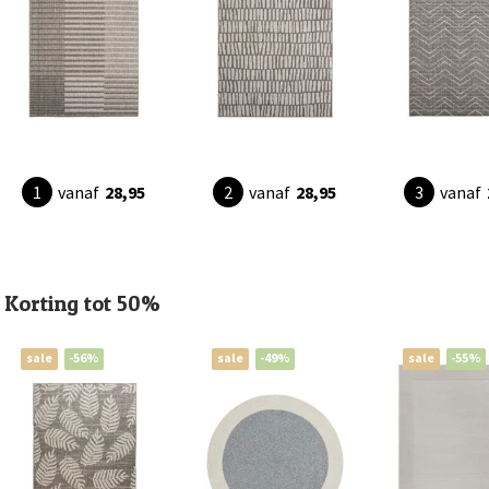
vanaf
28,95
vanaf
28,95
vanaf
Korting tot 50%
sale
-56%
sale
-49%
sale
-55%