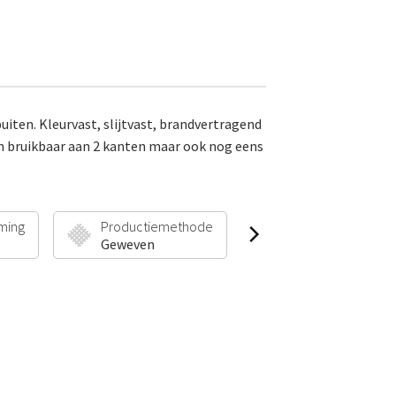
uiten. Kleurvast, slijtvast, brandvertragend
en bruikbaar aan 2 kanten maar ook nog eens
ming
Productiemethode
Poolhoogte & Gew
Geweven
5 mm | 1350 g/m²