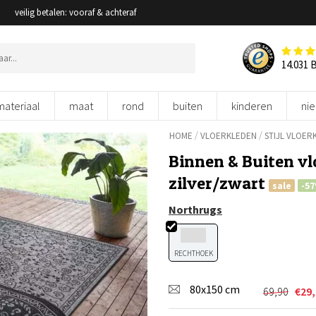
veilig betalen: vooraf & achteraf
14.031 
materiaal
maat
rond
buiten
kinderen
ni
/
/
HOME
VLOERKLEDEN
STIJL VLOER
Binnen & Buiten vl
zilver/zwart
sale
-5
Northrugs
RECHTHOEK
80x150 cm
69,90
€
29
Oorspron
Huidige
prijs
prijs