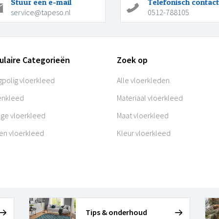
Stuur een e-mail
Telefonisch contact
service@tapeso.nl
0512-788105
ulaire Categorieën
Zoek op
polig vloerkleed
Alle vloerkleden
enkleed
Materiaal vloerkleed
age vloerkleed
Maat vloerkleed
en vloerkleed
Kleur vloerkleed
Tips & onderhoud