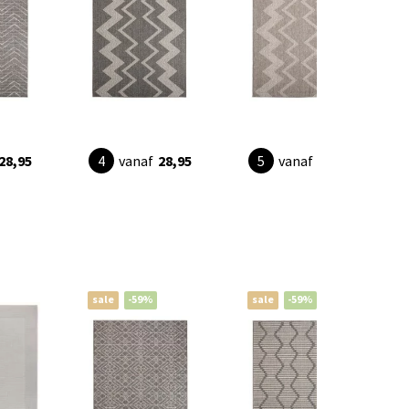
28,95
vanaf
28,95
vanaf
28,95
sale
-59%
sale
-59%