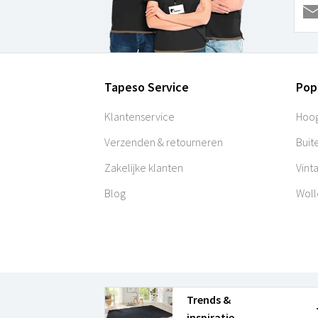
Tapeso Service
Pop
Klantenservice
Hoog
Verzenden & retourneren
Buit
Zakelijke klanten
Vint
Blog
Woll
Trends &
inspiratie