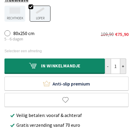
RECHTHOEK
LOPER
80x250 cm
109,90
€
75,90
Oorspronkel
Huidige
5 - 6 dagen
prijs
prijs
was:
is:
Selecteer een afmeting
€109,90.
€75,90.
Wasbare loper 
IN
WINKELMANDJE
Anti-slip premium
Veilig betalen: vooraf & achteraf
Gratis verzending vanaf 70 euro