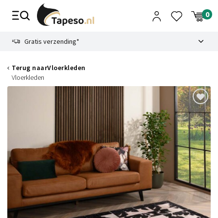
Skip
to
content
9.1
Gratis verzending*
Terug naar
Vloerkleden
Vloerkleden