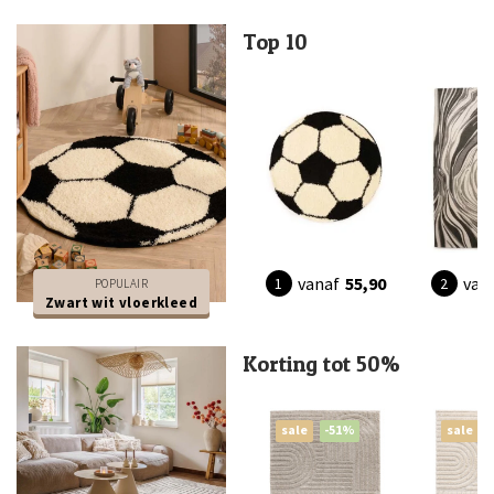
Top 10
vanaf
55,90
van
POPULAIR
Zwart wit vloerkleed
Korting tot 50%
sale
-51%
sale