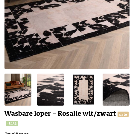
Wasbare loper – Rosalie wit/zwart
sale
-31%
TrueWeave