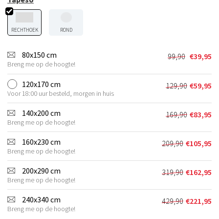
RECHTHOEK
ROND
80x150 cm
99,90
€
39,95
Oorspronkel
Huidige
Breng me op de hoogte!
prijs
prijs
was:
is:
120x170 cm
129,90
€
59,95
Oorspronkel
Huidige
€99,90.
€39,95.
Voor 18:00 uur besteld, morgen in huis
prijs
prijs
was:
is:
140x200 cm
169,90
€
83,95
Oorspronkel
Huidige
€129,90.
€59,95.
Breng me op de hoogte!
prijs
prijs
was:
is:
160x230 cm
209,90
€
105,95
Oorspronkeli
Huidige
€169,90.
€83,95.
Breng me op de hoogte!
prijs
prijs
was:
is:
200x290 cm
319,90
€
162,95
Oorspronkeli
Huidige
€209,90.
€105,95.
Breng me op de hoogte!
prijs
prijs
was:
is:
240x340 cm
429,90
€
221,95
Oorspronkeli
Huidige
€319,90.
€162,95.
Breng me op de hoogte!
prijs
prijs