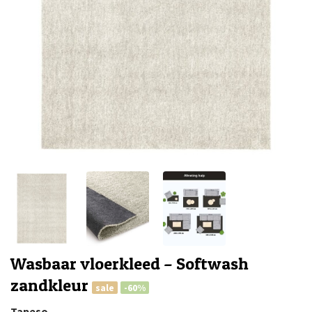
Wasbaar vloerkleed – Softwash
zandkleur
sale
-60%
Tapeso