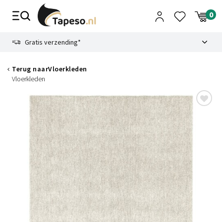
Skip
to
content
9.1
Gratis verzending*
Terug naar
Vloerkleden
Vloerkleden