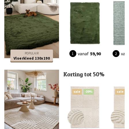
vanaf
59,90
van
POPULAIR
Vloerkleed 130x190
Korting tot 50%
sale
-39%
sale