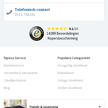
Telefonisch contact
0512-788105
9.1
/10
14.099 Beoordelingen
Kopersbescherming
Tapeso Service
Populaire Categorieën
Klantenservice
Hoogpolig vloerkleed
Verzenden & retourneren
Buitenkleed
Zakelijke klanten
Vintage vloerkleed
Blog
Wollen vloerkleed
Trends & inspiratie