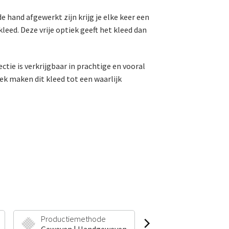
hand afgewerkt zijn krijg je elke keer een
leed. Deze vrije optiek geeft het kleed dan
tie is verkrijgbaar in prachtige en vooral
k maken dit kleed tot een waarlijk
Productiemethode
Poolhoogte & Ge
Geweven | Handgeweven
10 mm | 2100 g/