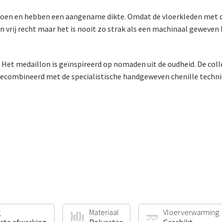
toen en hebben een aangename dikte. Omdat de vloerkleden met de 
n vrij recht maar het is nooit zo strak als een machinaal geweven k
et medaillon is geïnspireerd op nomaden uit de oudheid. De collec
ecombineerd met de specialistische handgeweven chenille technie
g
Materiaal
Vloerverwarming
ecte afwerking
Polyester
Geschikt