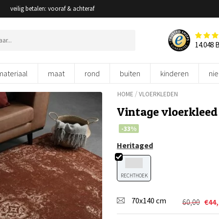
veilig betalen: vooraf & achteraf
14.048 
materiaal
maat
rond
buiten
kinderen
ni
/
HOME
VLOERKLEDEN
Vintage vloerklee
-33%
Heritaged
RECHTHOEK
70x140 cm
60,00
€
44
Oorspron
Huidige
prijs
prijs