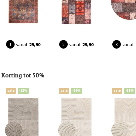
vanaf
29,90
vanaf
29,90
vanaf
Korting tot 50%
sale
-51%
sale
-39%
sale
-51%