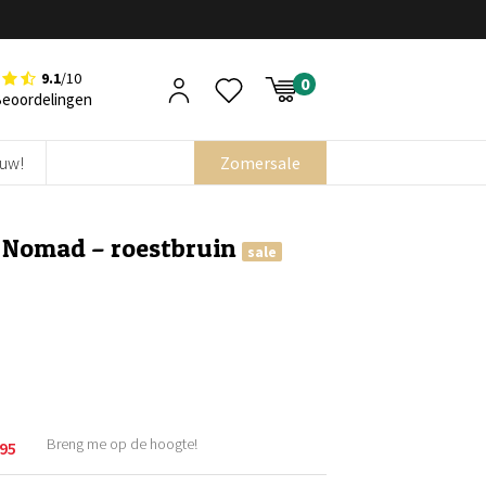
9.1
/10
Beoordelingen
euw!
Zomersale
d Nomad – roestbruin
sale
Breng me op de hoogte!
,95
kelijke