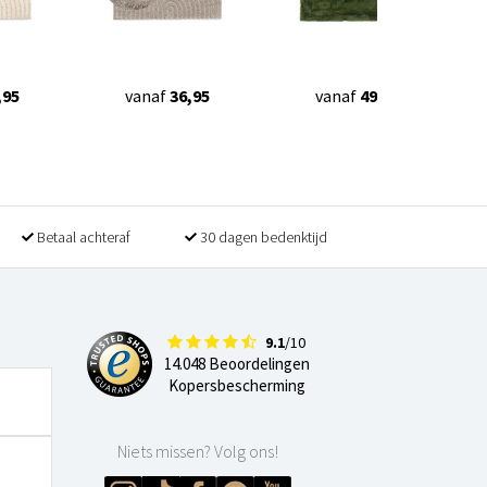
,95
vanaf
36,95
vanaf
49,90
Betaal achteraf
30 dagen bedenktijd
9.1
/10
14.048 Beoordelingen
Kopersbescherming
Niets missen? Volg ons!