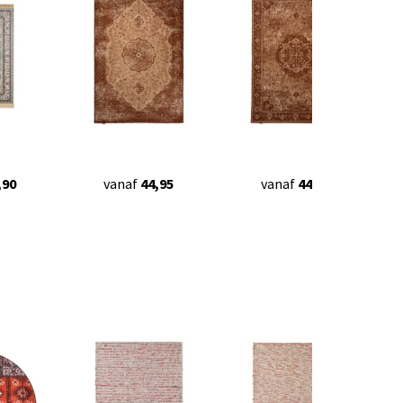
,90
vanaf
44,95
vanaf
44,95