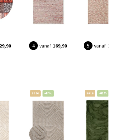
29,90
vanaf
169,90
vanaf
179,90
sale
-47%
sale
-41%