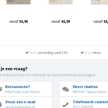
vanaf
33,95
vanaf
42,95
vanaf
33
Gratis
verzending vanaf €70,-
Gratis
retour
 je een vraag?
je antwoord snel en makkelijk op onze klantenservice pagina
Retourneren?
Direct chatten
Informatie over retour
Met het Tapeso team
Stuur een e-mail
Telefonisch contact
service@tapeso.nl
0512-788105