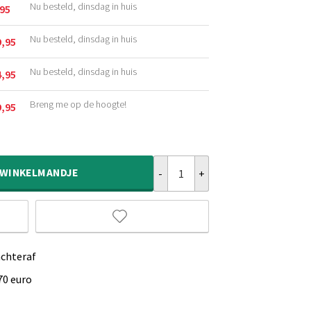
Nu besteld, dinsdag in huis
,95
kelijke
Nu besteld, dinsdag in huis
9,95
kelijke
Nu besteld, dinsdag in huis
4,95
kelijke
Breng me op de hoogte!
9,95
kelijke
Vintage vloerkleed Nomad - roest
WINKELMANDJE
achteraf
70 euro