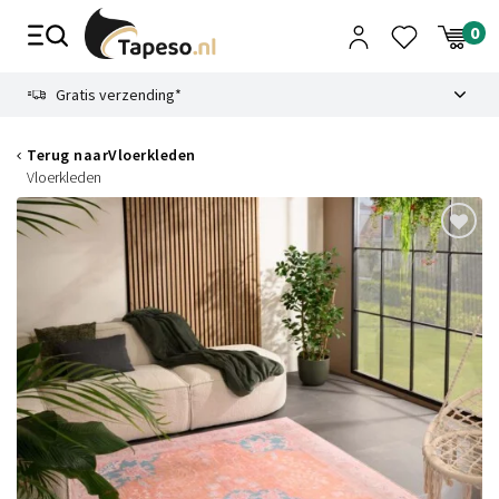
Skip
to
content
9.1
Gratis verzending*
Terug naar
Vloerkleden
Vloerkleden