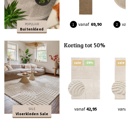
vanaf
69,90
van
POPULAIR
Buitenkleed
Korting tot 50%
sale
-39%
sale
vanaf
42,95
vanaf
SALE
Vloerkleden Sale