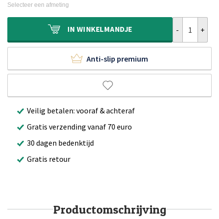
was:
is:
Selecteer een afmeting
€339,95.
€219,95.
Vintage buiten
IN
WINKELMANDJE
Anti-slip premium
Veilig betalen: vooraf & achteraf
Gratis verzending vanaf 70 euro
30 dagen bedenktijd
Gratis retour
Productomschrijving