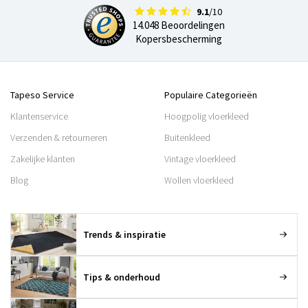
9.1
/10
14.048 Beoordelingen
Kopersbescherming
Tapeso Service
Populaire Categorieën
Klantenservice
Hoogpolig vloerkleed
Verzenden & retourneren
Buitenkleed
Zakelijke klanten
Vintage vloerkleed
Blog
Wollen vloerkleed
Trends & inspiratie
Tips & onderhoud