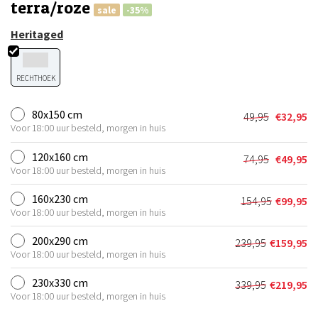
terra/roze
sale
-35%
Heritaged
RECHTHOEK
80x150 cm
49,95
€
32,95
Oorspronkel
Huidige
Voor 18:00 uur besteld, morgen in huis
prijs
prijs
was:
is:
120x160 cm
74,95
€
49,95
Oorspronkel
Huidige
€49,95.
€32,95.
Voor 18:00 uur besteld, morgen in huis
prijs
prijs
was:
is:
160x230 cm
154,95
€
99,95
Oorspronkel
Huidige
€74,95.
€49,95.
Voor 18:00 uur besteld, morgen in huis
prijs
prijs
was:
is:
200x290 cm
239,95
€
159,95
Oorspronkeli
Huidige
€154,95.
€99,95.
Voor 18:00 uur besteld, morgen in huis
prijs
prijs
was:
is:
230x330 cm
339,95
€
219,95
Oorspronkeli
Huidige
€239,95.
€159,95.
Voor 18:00 uur besteld, morgen in huis
prijs
prijs