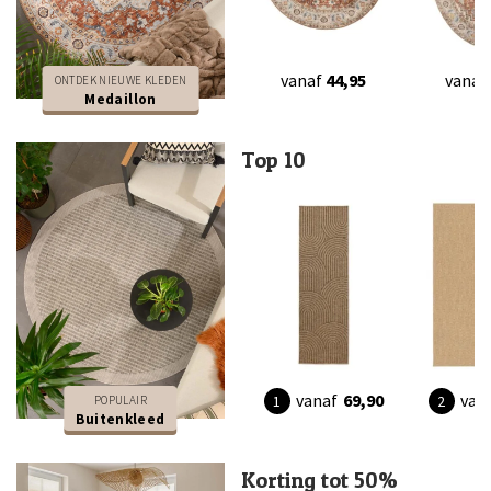
vanaf
44,95
vanaf
ONTDEK NIEUWE KLEDEN
Medaillon
Top 10
vanaf
69,90
van
POPULAIR
Buitenkleed
Korting tot 50%