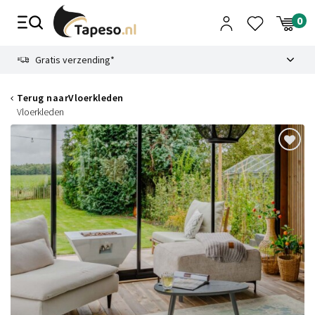
Skip
to
content
9.1
Gratis verzending*
Terug naar
Vloerkleden
Vloerkleden