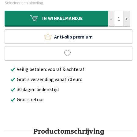
was:
is:
Selecteer een afmeting
€339,95.
€219,95.
Vintage buiten
IN
WINKELMANDJE
Anti-slip premium
Veilig betalen: vooraf & achteraf
Gratis verzending vanaf 70 euro
30 dagen bedenktijd
Gratis retour
Productomschrijving