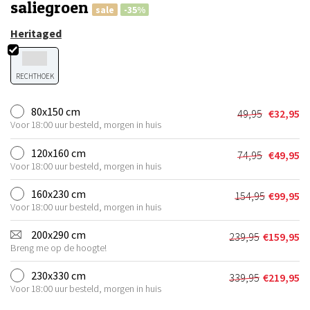
saliegroen
sale
-35%
Heritaged
RECHTHOEK
80x150 cm
49,95
€
32,95
Oorspronkel
Huidige
Voor 18:00 uur besteld, morgen in huis
prijs
prijs
was:
is:
120x160 cm
74,95
€
49,95
Oorspronkel
Huidige
€49,95.
€32,95.
Voor 18:00 uur besteld, morgen in huis
prijs
prijs
was:
is:
160x230 cm
154,95
€
99,95
Oorspronkel
Huidige
€74,95.
€49,95.
Voor 18:00 uur besteld, morgen in huis
prijs
prijs
was:
is:
200x290 cm
239,95
€
159,95
Oorspronkeli
Huidige
€154,95.
€99,95.
Breng me op de hoogte!
prijs
prijs
was:
is:
230x330 cm
339,95
€
219,95
Oorspronkeli
Huidige
€239,95.
€159,95.
Voor 18:00 uur besteld, morgen in huis
prijs
prijs