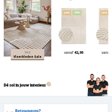
sale
-39%
sale
vanaf
42,95
vanaf
SALE
Vloerkleden Sale
Dé rol in jouw interieur
Retourneren?