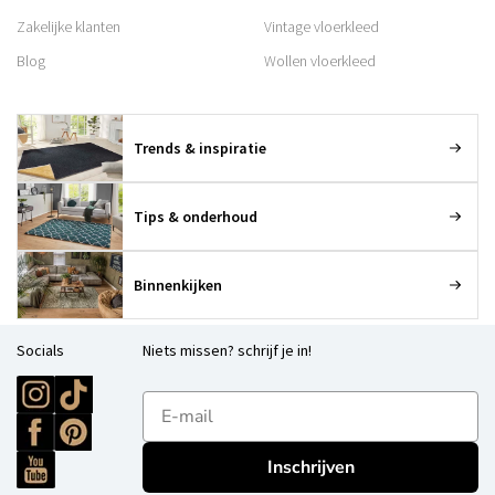
Zakelijke klanten
Vintage vloerkleed
Blog
Wollen vloerkleed
Trends & inspiratie
Tips & onderhoud
Binnenkijken
Socials
Niets missen? schrijf je in!
E-mailadres
Inschrijven