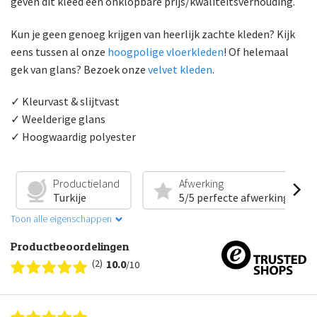
geven dit kleed een onklopbare prijs/kwaliteitsverhouding.
Kun je geen genoeg krijgen van heerlijk zachte kleden? Kijk
eens tussen al onze
hoogpolige vloerkleden
! Of helemaal
gek van glans? Bezoek onze
velvet kleden
.
✓ Kleurvast & slijtvast
✓ Weelderige glans
✓ Hoogwaardig polyester
Productieland
Afwerking
Turkije
5/5 perfecte afwerking
Toon alle eigenschappen
Productbeoordelingen
(2)
10.0
/10