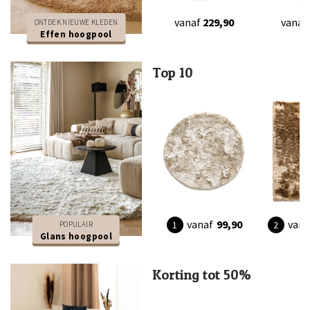
vanaf
229,90
vanaf
ONTDEK NIEUWE KLEDEN
Effen hoogpool
Top 10
vanaf
99,90
vana
POPULAIR
Glans hoogpool
Korting tot 50%