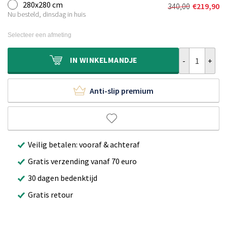
was:
is:
280x280 cm
340,00
€
219,90
Oorspronkeli
Huidige
€300,00.
€189,90.
Nu besteld, dinsdag in huis
prijs
prijs
was:
is:
Selecteer een afmeting
€340,00.
€219,90.
Vierkant hoogp
IN
WINKELMANDJE
Anti-slip premium
Veilig betalen: vooraf & achteraf
Gratis verzending vanaf 70 euro
30 dagen bedenktijd
Gratis retour