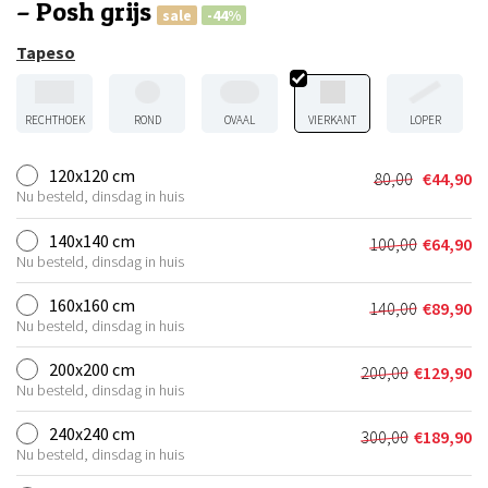
– Posh grijs
sale
-44%
Tapeso
RECHTHOEK
ROND
OVAAL
VIERKANT
LOPER
120x120 cm
80,00
€
44,90
Oorspronkel
Huidige
Nu besteld, dinsdag in huis
prijs
prijs
was:
is:
140x140 cm
100,00
€
64,90
Oorspronkel
Huidige
€80,00.
€44,90.
Nu besteld, dinsdag in huis
prijs
prijs
was:
is:
160x160 cm
140,00
€
89,90
Oorspronkel
Huidige
€100,00.
€64,90.
Nu besteld, dinsdag in huis
prijs
prijs
was:
is:
200x200 cm
200,00
€
129,90
Oorspronkeli
Huidige
€140,00.
€89,90.
Nu besteld, dinsdag in huis
prijs
prijs
was:
is:
240x240 cm
300,00
€
189,90
Oorspronkeli
Huidige
€200,00.
€129,90.
Nu besteld, dinsdag in huis
prijs
prijs