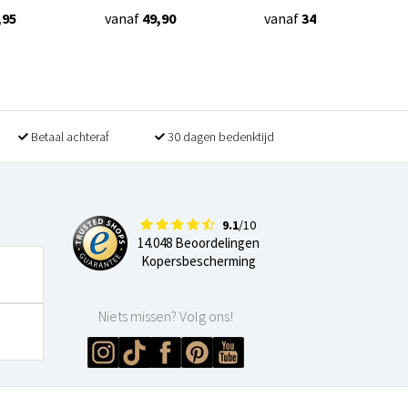
,95
vanaf
49,90
vanaf
34,90
Betaal achteraf
30 dagen bedenktijd
9.1
/10
14.048 Beoordelingen
Kopersbescherming
Niets missen? Volg ons!