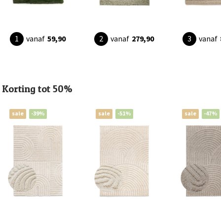
vanaf
59,90
vanaf
279,90
vanaf
Korting tot 50%
sale
-39%
sale
-51%
sale
-47%