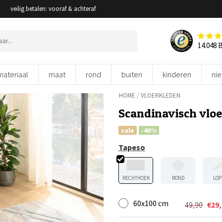
veilig betalen: vooraf & achteraf
14.048 
materiaal
maat
rond
buiten
kinderen
ni
/
HOME
VLOERKLEDEN
Scandinavisch vloer
sale
-40%
Tapeso
RECHTHOEK
ROND
LOP
60x100 cm
49,90
€
29
Oorspron
Huidige
prijs
prijs