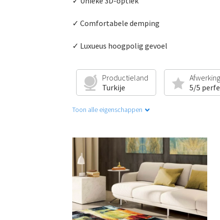
✓ Unieke 3D-optiek
✓ Comfortabele demping
✓ Luxueus hoogpolig gevoel
Productieland
Afwerkin
Turkije
5/5 perf
Toon alle eigenschappen