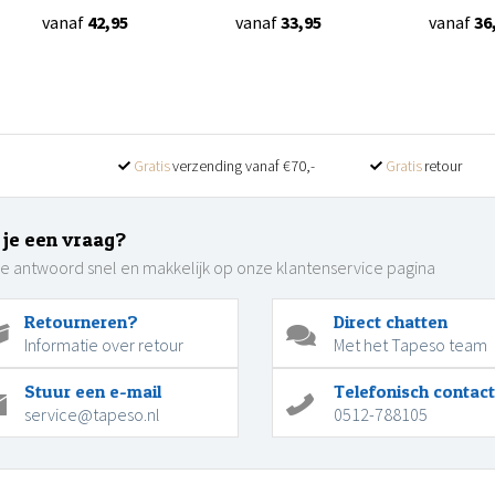
vanaf
42,95
vanaf
33,95
vanaf
36
Gratis
verzending vanaf €70,-
Gratis
retour
 je een vraag?
je antwoord snel en makkelijk op onze klantenservice pagina
Retourneren?
Direct chatten
Informatie over retour
Met het Tapeso team
Stuur een e-mail
Telefonisch contact
service@tapeso.nl
0512-788105