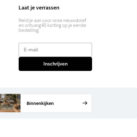
Laat je verrassen
Meld je aan voor onze nieuwsbrief
en ontvang €5 korting op je eerste
bestelling.
E-mailadres
Inschrijven
Binnenkijken