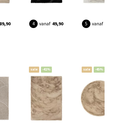
89,90
vanaf
49,90
vanaf
49,90
sale
-41%
sale
-45%