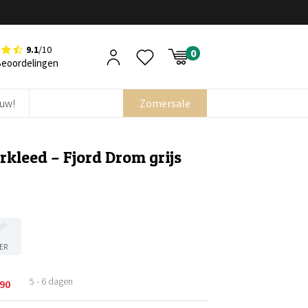
9.1
/10
Beoordelingen
euw!
Zomersale
kleed – Fjord Drom grijs
ER
5 - 6 dagen
,90
kelijke