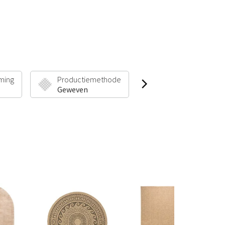
ming
Productiemethode
Poolhoogte & Gew
Geweven
20 mm | 2100 g/