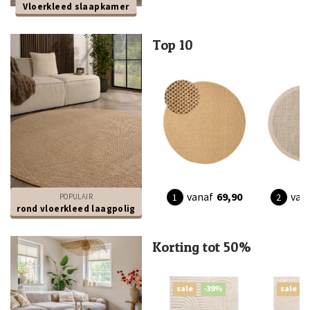
Vloerkleed slaapkamer
Top 10
vanaf
69,90
van
POPULAIR
rond vloerkleed laagpolig
Korting tot 50%
sale
-39%
sale