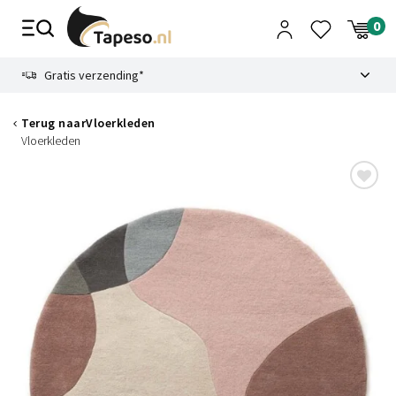
Skip
to
content
9.1
Gratis verzending*
Terug naar
Vloerkleden
Vloerkleden