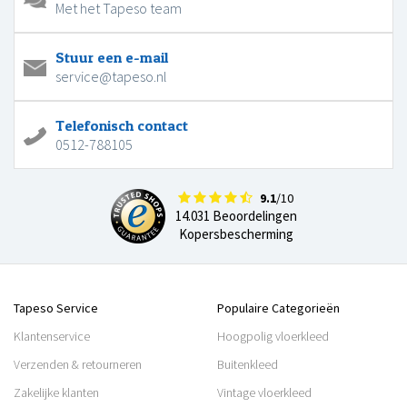
Met het Tapeso team
Stuur een e-mail
service@tapeso.nl
Telefonisch contact
0512-788105
9.1
/10
14.031 Beoordelingen
Kopersbescherming
Tapeso Service
Populaire Categorieën
Klantenservice
Hoogpolig vloerkleed
Verzenden & retourneren
Buitenkleed
Zakelijke klanten
Vintage vloerkleed