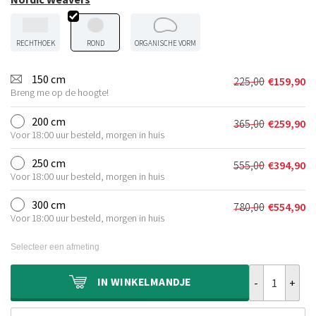
RECHTHOEK
ROND
ORGANISCHE VORM
150 cm
225,00
€
159,90
Oorspronkeli
Huidige
Breng me op de hoogte!
prijs
prijs
was:
is:
200 cm
365,00
€
259,90
Oorspronkeli
Huidige
€225,00.
€159,90.
Voor 18:00 uur besteld, morgen in huis
prijs
prijs
was:
is:
250 cm
555,00
€
394,90
Oorspronkeli
Huidige
€365,00.
€259,90.
Voor 18:00 uur besteld, morgen in huis
prijs
prijs
was:
is:
300 cm
780,00
€
554,90
Oorspronkeli
Huidige
€555,00.
€394,90.
Voor 18:00 uur besteld, morgen in huis
prijs
prijs
was:
is:
Selecteer een afmeting
€780,00.
€554,90.
Rond wollen v
IN
WINKELMANDJE