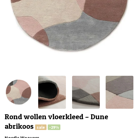
Rond wollen vloerkleed – Dune
abrikoos
sale
-29%
Nordic Weavers