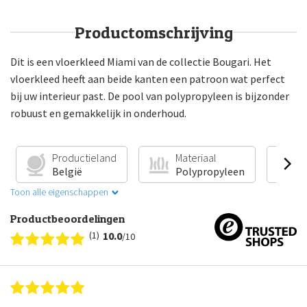
Productomschrijving
Dit is een vloerkleed Miami van de collectie Bougari. Het
vloerkleed heeft aan beide kanten een patroon wat perfect
bij uw interieur past. De pool van polypropyleen is bijzonder
robuust en gemakkelijk in onderhoud.
Productieland
Materiaal
V
België
Polypropyleen
G
Toon alle eigenschappen
Productbeoordelingen
(1)
10.0
/10