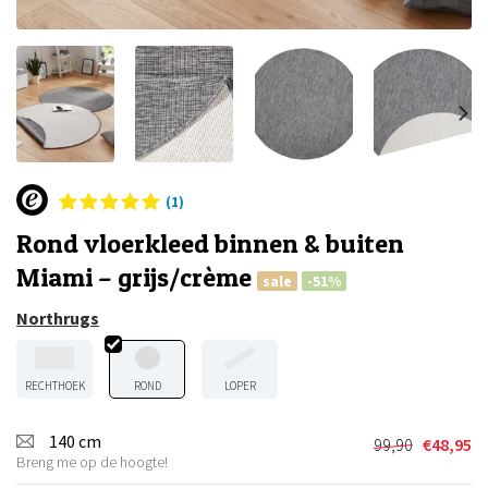
(1)
Rond vloerkleed binnen & buiten
Miami – grijs/crème
sale
-51%
Northrugs
RECHTHOEK
ROND
LOPER
140 cm
99,90
€
48,95
Oorspronkel
Huidige
Breng me op de hoogte!
prijs
prijs