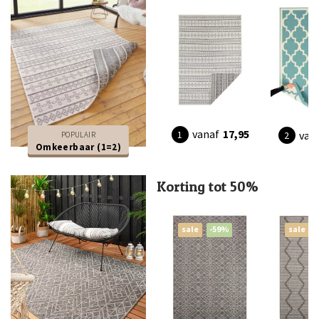
vanaf
17,95
van
POPULAIR
Omkeerbaar (1=2)
Korting tot 50%
sale
-59%
sale