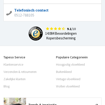
Telefonisch contact
0512-788105
9.1
/10
14.084 Beoordelingen
Kopersbescherming
Tapeso Service
Populaire Categorieën
Klantenservice
Hoogpolig vloerkleed
Verzenden & retourneren
Buitenkleed
Zakelijke klanten
Vintage vloerkleed
Blog
Wollen vloerkleed
Trends & inspiratie