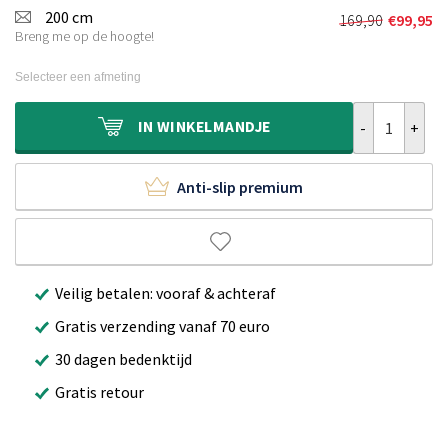
was:
is:
200 cm
169,90
€
99,95
Oorspronkel
Huidige
€99,90.
€48,95.
Breng me op de hoogte!
prijs
prijs
was:
is:
Selecteer een afmeting
€169,90.
€99,95.
Rond vloerklee
IN
WINKELMANDJE
Anti-slip premium
Veilig betalen: vooraf & achteraf
Gratis verzending vanaf 70 euro
30 dagen bedenktijd
Gratis retour