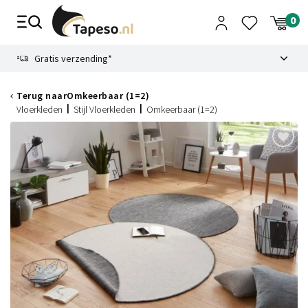
Skip
to
content
9.1
Gratis verzending*
Terug naar
Omkeerbaar (1=2)
Vloerkleden
Stijl Vloerkleden
Omkeerbaar (1=2)