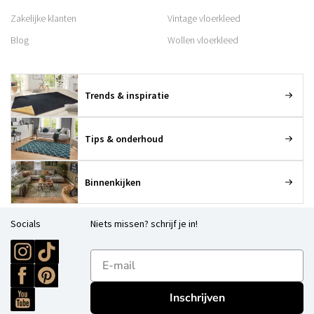
Zakelijke klanten
Vintage vloerkleed
Blog
Wollen vloerkleed
Trends & inspiratie
Tips & onderhoud
Binnenkijken
Socials
Niets missen? schrijf je in!
E-mailadres
Inschrijven