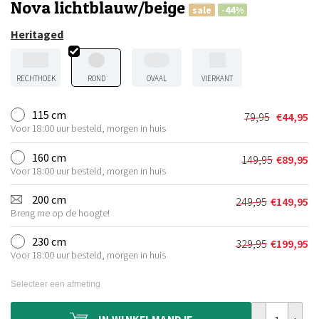
Nova lichtblauw/beige
sale
-44%
Heritaged
RECHTHOEK
ROND
OVAAL
VIERKANT
115 cm
79,95
€
44,95
Oorspronkel
Huidige
Voor 18:00 uur besteld, morgen in huis
prijs
prijs
was:
is:
160 cm
149,95
€
89,95
Oorspronkel
Huidige
€79,95.
€44,95.
Voor 18:00 uur besteld, morgen in huis
prijs
prijs
was:
is:
200 cm
249,95
€
149,95
Oorspronkeli
Huidige
€149,95.
€89,95.
Breng me op de hoogte!
prijs
prijs
was:
is:
230 cm
329,95
€
199,95
Oorspronkeli
Huidige
€249,95.
€149,95.
Voor 18:00 uur besteld, morgen in huis
prijs
prijs
was:
is:
Selecteer een afmeting
€329,95.
€199,95.
Rond Vintage 