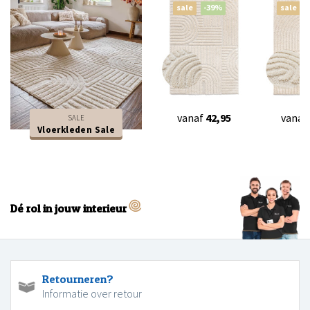
sale
-39%
sale
vanaf
42,95
vanaf
SALE
Vloerkleden Sale
Dé rol in jouw interieur
Retourneren?
Informatie over retour