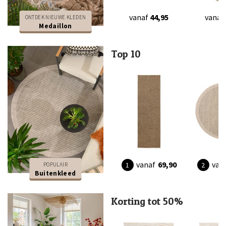
vanaf
44,95
vanaf
ONTDEK NIEUWE KLEDEN
Medaillon
Top 10
vanaf
69,90
van
POPULAIR
Buitenkleed
Korting tot 50%