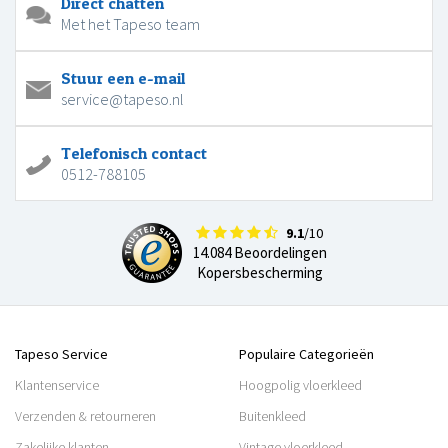
Direct chatten
Met het Tapeso team
Stuur een e-mail
service@tapeso.nl
Telefonisch contact
0512-788105
9.1
/10
14.084 Beoordelingen
Kopersbescherming
Tapeso Service
Populaire Categorieën
Klantenservice
Hoogpolig vloerkleed
Verzenden & retourneren
Buitenkleed
Zakelijke klanten
Vintage vloerkleed