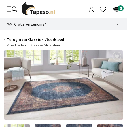
Skip
to
content
9.1
Gratis verzending*
Terug naar
Klassiek Vloerkleed
Vloerkleden
Klassiek Vloerkleed