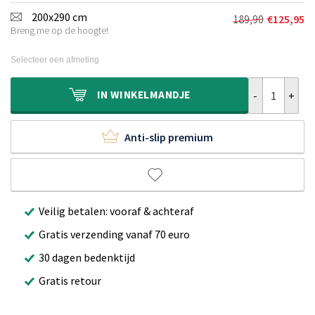
was:
is:
200x290 cm
189,90
€
125,95
Oorspronkeli
Huidige
€129,90.
€84,95.
Breng me op de hoogte!
prijs
prijs
was:
is:
Selecteer een afmeting
€189,90.
€125,95.
Oosters vloer
IN
WINKELMANDJE
Anti-slip premium
Veilig betalen: vooraf & achteraf
Gratis verzending vanaf 70 euro
30 dagen bedenktijd
Gratis retour