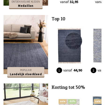
vanaf
32,95
vanaf
ONTDEK NIEUWE KLEDEN
Medaillon
Top 10
vanaf
44,90
vana
POPULAIR
Landelijk vloerkleed
Korting tot 50%
sale
-51%
sale