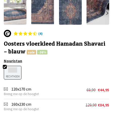
(4)
Oosters vloerkleed Hamadan Shavari
– blauw
sale
-36%
Nouristan
RECHTHOEK
120x170 cm
69,90
€
44,95
Oorspronkel
Huidige
Breng me op de hoogte!
prijs
prijs
was:
is:
160x230 cm
129,90
€
84,95
Oorspronkel
Huidige
€69,90.
€44,95.
Breng me op de hoogte!
prijs
prijs