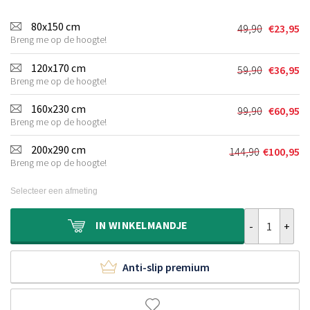
80x150 cm
49,90
€
23,95
Oorspronkel
Huidige
Breng me op de hoogte!
prijs
prijs
was:
is:
120x170 cm
59,90
€
36,95
Oorspronkel
Huidige
€49,90.
€23,95.
Breng me op de hoogte!
prijs
prijs
was:
is:
160x230 cm
99,90
€
60,95
Oorspronkel
Huidige
€59,90.
€36,95.
Breng me op de hoogte!
prijs
prijs
was:
is:
200x290 cm
144,90
€
100,95
Oorspronkeli
Huidige
€99,90.
€60,95.
Breng me op de hoogte!
prijs
prijs
was:
is:
Selecteer een afmeting
€144,90.
€100,95.
Modern vloerk
IN
WINKELMANDJE
Anti-slip premium