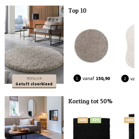
Top 10
vanaf
150,90
van
POPULAIR
Getuft vloerkleed
Korting tot 50%
sale
-31%
sale