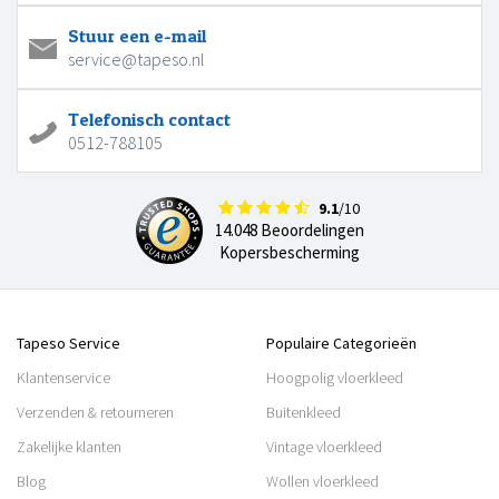
Stuur een e-mail
service@tapeso.nl
Telefonisch contact
0512-788105
9.1
/10
14.048 Beoordelingen
Kopersbescherming
Tapeso Service
Populaire Categorieën
Klantenservice
Hoogpolig vloerkleed
Verzenden & retourneren
Buitenkleed
Zakelijke klanten
Vintage vloerkleed
Blog
Wollen vloerkleed