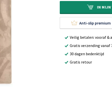
€79,90.
€49,90.
IN
MIJN
Anti-slip premium
Veilig betalen: vooraf & 
Gratis verzending vanaf 
30 dagen bedenktijd
Gratis retour