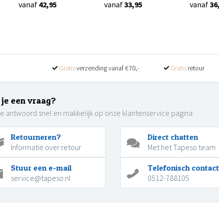
vanaf
42,95
vanaf
33,95
vanaf
36
Gratis
verzending vanaf €70,-
Gratis
retour
 je een vraag?
je antwoord snel en makkelijk op onze klantenservice pagina
Retourneren?
Direct chatten
Informatie over retour
Met het Tapeso team
Stuur een e-mail
Telefonisch contact
service@tapeso.nl
0512-788105