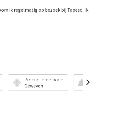
 kom ik regelmatig op bezoek bij Tapeso. Ik
Productiemethode
Poolhoogte & Gewicht
Geweven
7 mm | 1300 g/m²