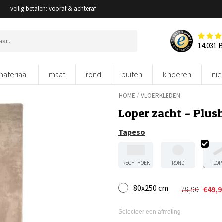
veilig betalen: vooraf & achteraf
14.031 
materiaal
maat
rond
buiten
kinderen
ni
/
HOME
VLOERKLEDEN
Loper zacht – Plus
Tapeso
RECHTHOEK
ROND
LOP
80x250 cm
79,90
€
49,9
Oorspronk
Huidige
prijs
prijs
was:
is:
Selecteer een afmeting