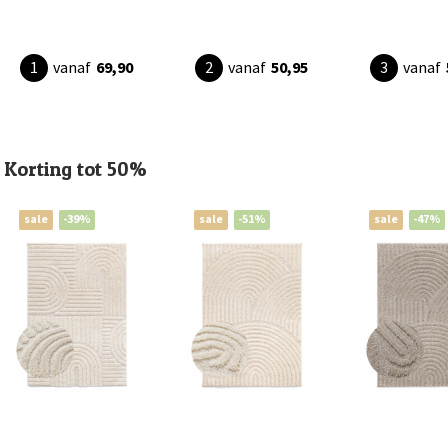
vanaf
69,90
vanaf
50,95
vanaf
Korting tot 50%
sale
-39%
sale
-51%
sale
-47%