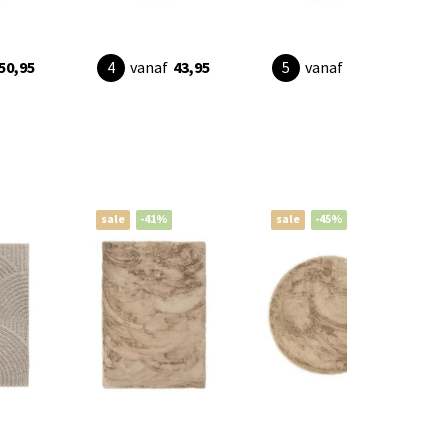
50,95
vanaf
43,95
vanaf
43,95
sale
-41%
sale
-45%