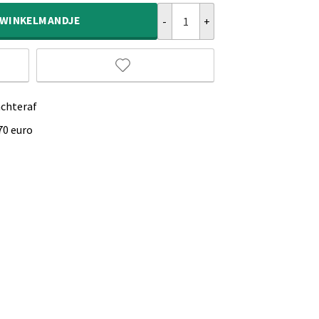
Loper zacht - Plush beige aantal
WINKELMANDJE
achteraf
70 euro