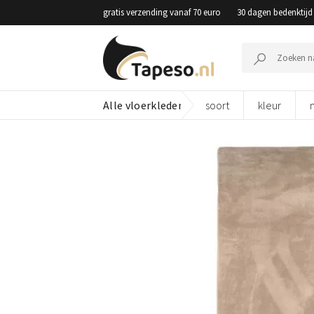
Skip
gratis verzending vanaf 70 euro
30 dagen bedenktijd
to
content
Zoeken
naar:
Alle vloerkleden
soort
kleur