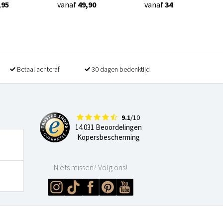
,95
vanaf
49,90
vanaf
34,90
Betaal achteraf
30 dagen bedenktijd
9.1
/10
14.031 Beoordelingen
Kopersbescherming
Niets missen? Volg ons!