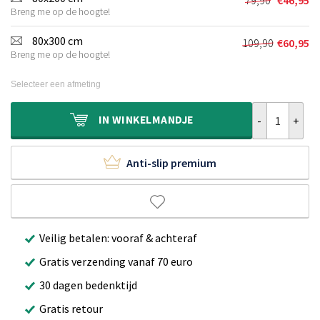
79,90
€
46,95
Oorspronkel
Huidige
Breng me op de hoogte!
prijs
prijs
was:
is:
80x300 cm
109,90
€
60,95
Oorspronkel
Huidige
€79,90.
€46,95.
Breng me op de hoogte!
prijs
prijs
was:
is:
Selecteer een afmeting
€109,90.
€60,95.
Loper Wol-opt
IN
WINKELMANDJE
Anti-slip premium
Veilig betalen: vooraf & achteraf
Gratis verzending vanaf 70 euro
30 dagen bedenktijd
Gratis retour