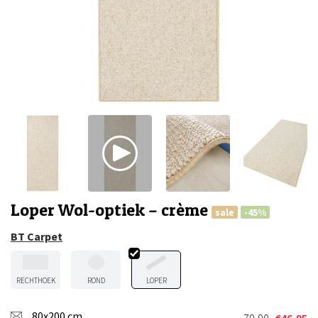
Loper Wol-optiek – crème
sale
-45%
BT Carpet
RECHTHOEK
ROND
LOPER
80x200 cm