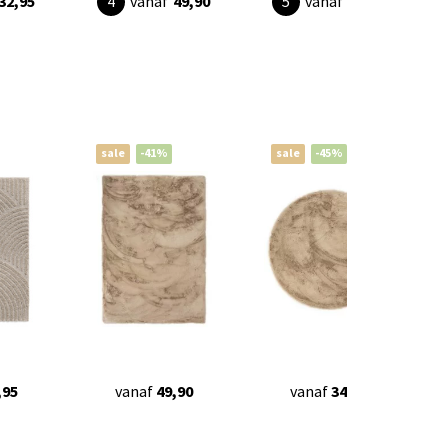
32,95
vanaf
49,90
vanaf
49,90
sale
-41%
sale
-45%
,95
vanaf
49,90
vanaf
34,90