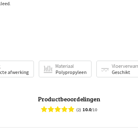
leed.
g
Materiaal
Vloerverwar
ecte afwerking
Polypropyleen
Geschikt
Productbeoordelingen
10.0
(2)
/10