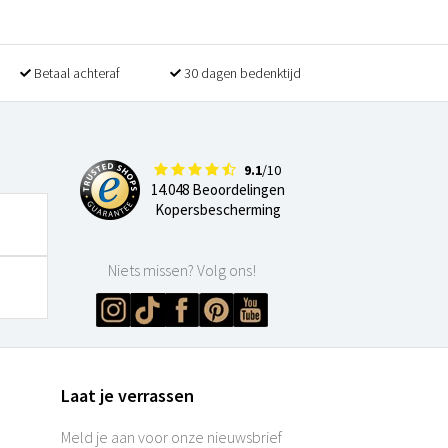
Betaal achteraf
30 dagen bedenktijd
9.1
/10
14.048 Beoordelingen
Kopersbescherming
Niets missen? Volg ons!
Laat je verrassen
Meld je aan voor onze nieuwsbrief