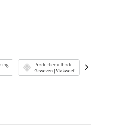
ming
Productiemethode
Poolhoogte & Ge
Geweven | Vlakweef
5 mm | 1600 g/m