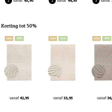
vanaf
45,90
vanaf
44,95
vanaf
Korting tot 50%
sale
-39%
sale
-51%
sale
-47%
vanaf
42,95
vanaf
33,95
vanaf
36