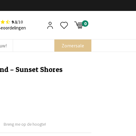
9.1
/10
Beoordelingen
euw!
Zomersale
ond – Sunset Shores
Breng me op de hoogte!
ijke