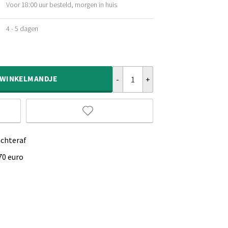
Voor 18:00 uur besteld, morgen in huis
ijke
4 - 5 dagen
ijke
Jute buitenkleed rond - Sunset Sh
WINKELMANDJE
achteraf
70 euro