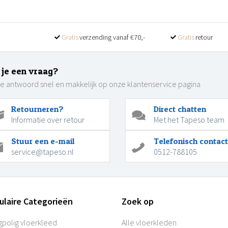
Gratis
verzending vanaf €70,-
Gratis
retour
 je een vraag?
je antwoord snel en makkelijk op onze klantenservice pagina
Retourneren?
Direct chatten
Informatie over retour
Met het Tapeso team
Stuur een e-mail
Telefonisch contact
service@tapeso.nl
0512-788105
ulaire Categorieën
Zoek op
polig vloerkleed
Alle vloerkleden