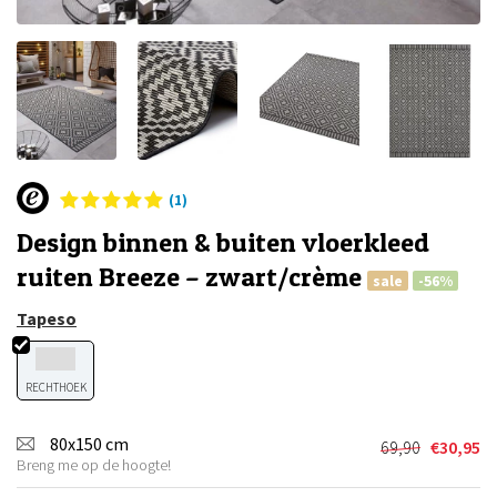
(1)
Design binnen & buiten vloerkleed
ruiten Breeze – zwart/crème
sale
-56%
Tapeso
RECHTHOEK
80x150 cm
69,90
€
30,95
Oorspronkel
Huidige
Breng me op de hoogte!
prijs
prijs