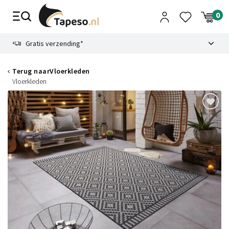
Skip
to
content
9.1
Gratis verzending*
Terug naar
Vloerkleden
Vloerkleden