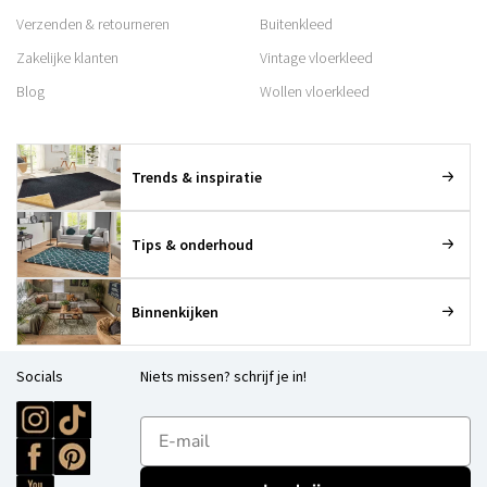
Verzenden & retourneren
Buitenkleed
Zakelijke klanten
Vintage vloerkleed
Blog
Wollen vloerkleed
Trends & inspiratie
Tips & onderhoud
Binnenkijken
Socials
Niets missen? schrijf je in!
E-mailadres