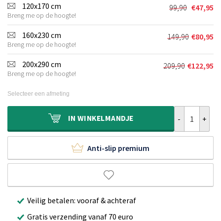
was:
is:
120x170 cm
99,90
€
47,95
Oorspronkel
Huidige
€69,90.
€30,95.
Breng me op de hoogte!
prijs
prijs
was:
is:
160x230 cm
149,90
€
80,95
Oorspronkel
Huidige
€99,90.
€47,95.
Breng me op de hoogte!
prijs
prijs
was:
is:
200x290 cm
209,90
€
122,95
Oorspronkeli
Huidige
€149,90.
€80,95.
Breng me op de hoogte!
prijs
prijs
was:
is:
Selecteer een afmeting
€209,90.
€122,95.
Design binnen 
IN
WINKELMANDJE
Anti-slip premium
Veilig betalen: vooraf & achteraf
Gratis verzending vanaf 70 euro