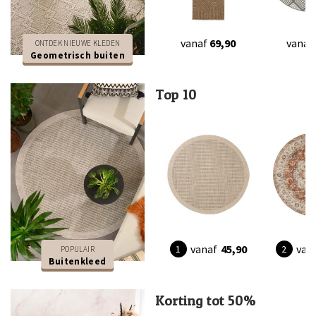
vanaf
69,90
vanaf
ONTDEK NIEUWE KLEDEN
Geometrisch buiten
Top 10
vanaf
45,90
van
POPULAIR
Buitenkleed
Korting tot 50%