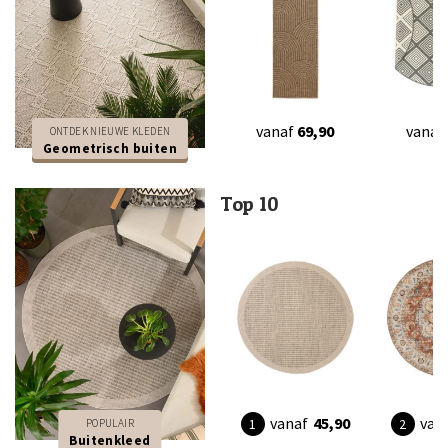
vanaf
69,90
vanaf
ONTDEK NIEUWE KLEDEN
Geometrisch buiten
Top 10
vanaf
45,90
van
POPULAIR
Buitenkleed