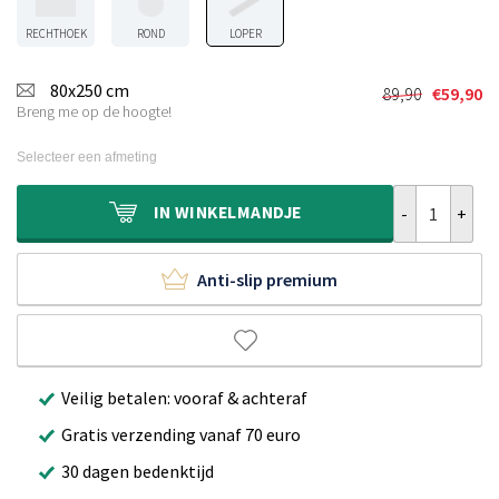
RECHTHOEK
ROND
LOPER
80x250 cm
89,90
€
59,90
Oorspronkel
Huidige
Breng me op de hoogte!
prijs
prijs
was:
is:
Selecteer een afmeting
€89,90.
€59,90.
Balkonkleed -
IN
WINKELMANDJE
Anti-slip premium
Veilig betalen: vooraf & achteraf
Gratis verzending vanaf 70 euro
30 dagen bedenktijd