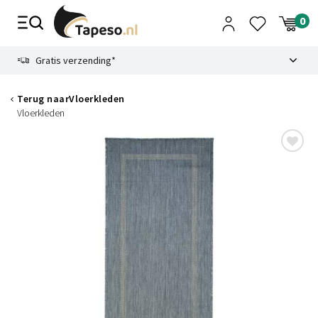
Skip
to
content
9.1
Gratis verzending*
Terug naar
Vloerkleden
Vloerkleden