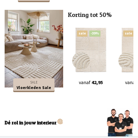
Korting tot 50%
sale
-39%
sale
vanaf
42,95
vanaf
SALE
Vloerkleden Sale
Dé rol in jouw interieur