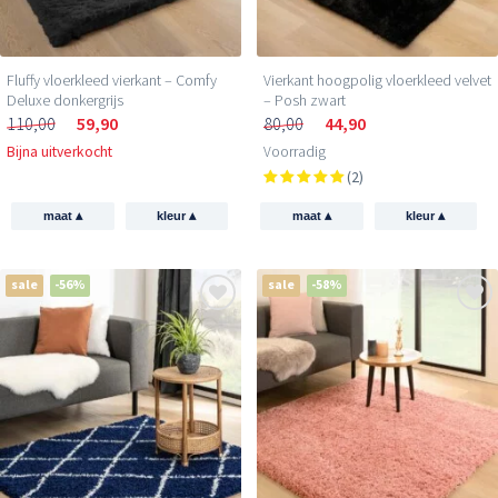
Fluffy vloerkleed vierkant – Comfy
Vierkant hoogpolig vloerkleed velvet
Deluxe donkergrijs
– Posh zwart
110,00
59,90
80,00
44,90
Bijna uitverkocht
Voorradig
(2)
▴
▴
▴
▴
maat
kleur
maat
kleur
sale
-56%
sale
-58%