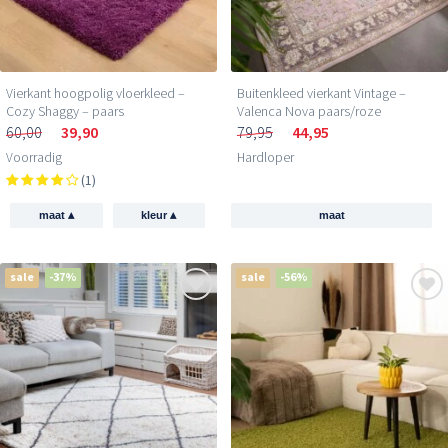
Vierkant hoogpolig vloerkleed –
Buitenkleed vierkant Vintage –
Cozy Shaggy – paars
Valenca Nova paars/roze
60,00
39,90
79,95
44,95
Voorradig
Hardloper
(1)
▴
▴
maat
kleur
maat
sale
-37%
sale
-56%