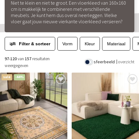
Niet te klein en niet te groot. Een vloerkleed van 160x160
cm is makkelijk te combineren met verschillende
meubels. Je kunt hem dus overal neerleggen. Welke
vloer gaat jouw nieuwe vierkante vloerkleed versieren?
Filter & sorteer
Vorm
Kleur
Materiaal
97-120
van
157
resultaten
sfeerbeeld
overzicht
weergegeven
sale
-44%