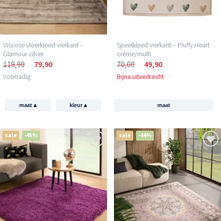
Viscose vloerkleed vierkant –
Speelkleed vierkant – Pluffy Heart
Glamour zilver
crème/multi
119,90
79,90
70,00
49,90
Voorradig
Bijna uitverkocht
▴
▴
maat
kleur
maat
sale
-45%
sale
-44%