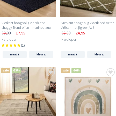
Vierkant hoogpolig vloerkleed
Vierkant hoogpolig vloerkleed ruiten
shaggy Trend effen – marineblauw
Artisan – olijfgroen/wit
50,00
17,95
60,00
24,95
Hardloper
Hardloper
(1)
▴
▴
▴
▴
maat
kleur
maat
kleur
sale
-33%
sale
-30%