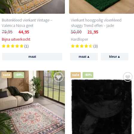
Buitenkleed vierkant Vintage –
Vierkant hoogpolig vloerkleed
Valenca Nova geel
shaggy Trend effen – jade
79,95
44,95
50,00
21,95
Bijna uitverkocht
Hardloper
(1)
(3)
▴
▴
maat
maat
kleur
sale
-44%
sale
-40%