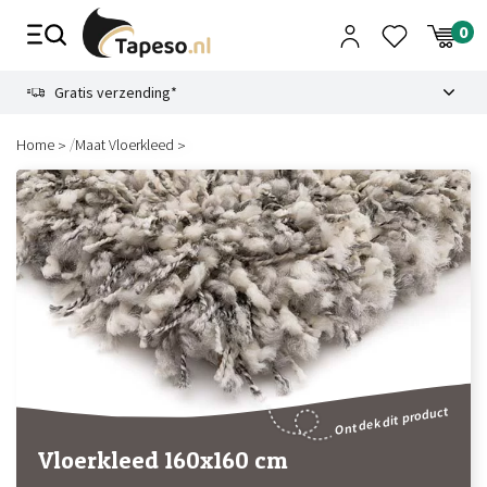
Skip
to
content
9.1
Gratis verzending*
/
Home
Maat Vloerkleed
Ontdek dit product
Vloerkleed 160x160 cm