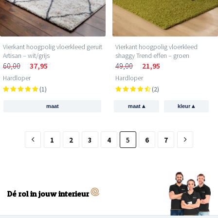
Vierkant hoogpolig vloerkleed geruit
Vierkant hoogpolig vloerkleed
Artisan – wit/grijs
shaggy Trend effen – groen
60,00
37,95
49,00
21,95
Hardloper
Hardloper
(1)
(2)
▴
▴
maat
maat
kleur
1
2
3
4
5
6
7
Dé rol in jouw interieur