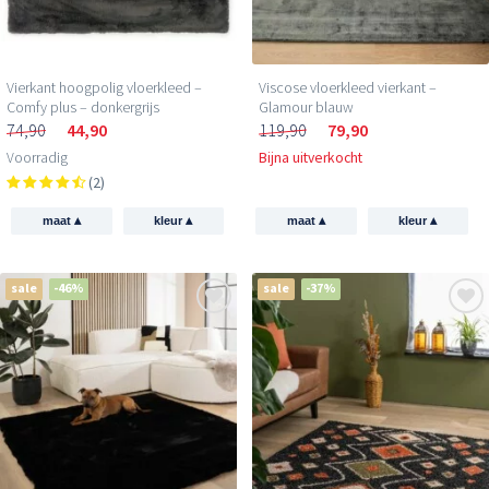
Vierkant hoogpolig vloerkleed –
Viscose vloerkleed vierkant –
Comfy plus – donkergrijs
Glamour blauw
74,90
44,90
119,90
79,90
Voorradig
Bijna uitverkocht
(2)
▴
▴
▴
▴
maat
kleur
maat
kleur
sale
-46%
sale
-37%