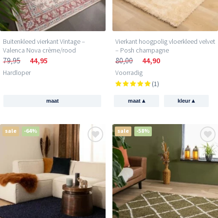
Buitenkleed vierkant Vintage –
Vierkant hoogpolig vloerkleed velvet
Valenca Nova crème/rood
– Posh champagne
79,95
44,95
80,00
44,90
Hardloper
Voorradig
(1)
▴
▴
maat
maat
kleur
sale
-64%
sale
-58%