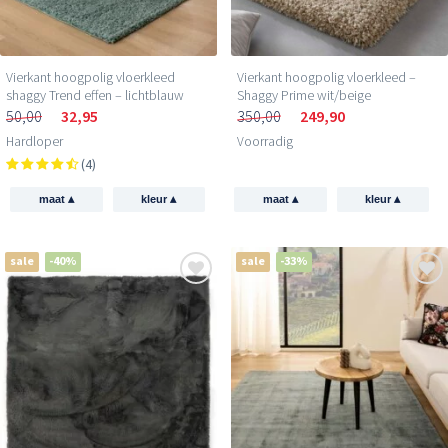
Vierkant hoogpolig vloerkleed
Vierkant hoogpolig vloerkleed –
shaggy Trend effen – lichtblauw
Shaggy Prime wit/beige
50,00
32,95
350,00
249,90
Hardloper
Voorradig
(4)
▴
▴
▴
▴
maat
kleur
maat
kleur
sale
-40%
sale
-33%