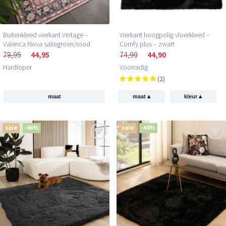
Buitenkleed vierkant Vintage –
Vierkant hoogpolig vloerkleed –
Valenca Nova saliegroen/rood
Comfy plus – zwart
79,95
44,95
74,90
44,90
Hardloper
Voorradig
(2)
▴
▴
maat
maat
kleur
sale
-46%
sale
-44%