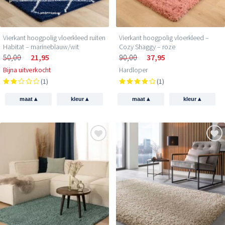
Vierkant hoogpolig vloerkleed ruiten
Vierkant hoogpolig vloerkleed –
Habitat – marineblauw/wit
Cozy Shaggy – roze
50,00
21,95
90,00
37,95
Bijna uitverkocht
Hardloper
(1)
(1)
▴
▴
▴
▴
maat
kleur
maat
kleur