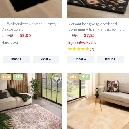
Fluffy vloerkleed vierkant – Comfy
Vierkant hoogpolig vloerkleed
Deluxe zwart
bohemian Artisan – antraciet/multi
110,00
59,90
60,00
37,95
Hardloper
Bijna uitverkocht
(2)
▴
▴
▴
▴
maat
kleur
maat
kleur
sale
-44%
sale
-44%