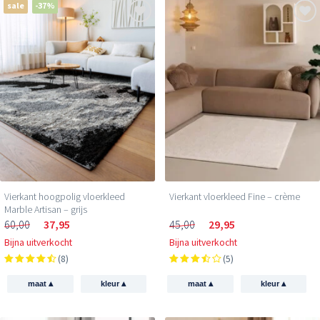
sale
-37%
Vierkant hoogpolig vloerkleed
Vierkant vloerkleed Fine – crème
Marble Artisan – grijs
60,00
37,95
45,00
29,95
Bijna uitverkocht
Bijna uitverkocht
(8)
(5)
▴
▴
▴
▴
maat
kleur
maat
kleur