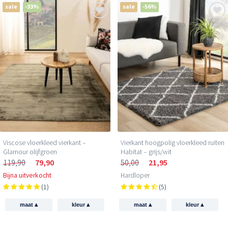
sale
-33%
sale
-56%
Viscose vloerkleed vierkant –
Vierkant hoogpolig vloerkleed ruiten
Glamour olijfgroen
Habitat – grijs/wit
119,90
79,90
50,00
21,95
Bijna uitverkocht
Hardloper
(1)
(5)
▴
▴
▴
▴
maat
kleur
maat
kleur