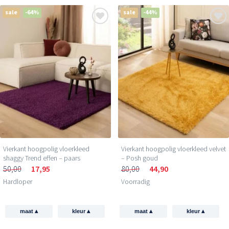
sale
-64%
sale
-44%
Vierkant hoogpolig vloerkleed
Vierkant hoogpolig vloerkleed velvet
shaggy Trend effen – paars
– Posh goud
50,00
17,95
80,00
44,90
Hardloper
Voorradig
▴
▴
▴
▴
maat
kleur
maat
kleur