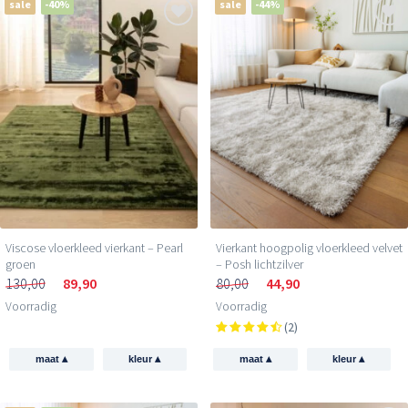
sale
-40%
sale
-44%
Viscose vloerkleed vierkant – Pearl
Vierkant hoogpolig vloerkleed velvet
groen
– Posh lichtzilver
130,00
89,90
80,00
44,90
Voorradig
Voorradig
(2)
▴
▴
▴
▴
maat
kleur
maat
kleur