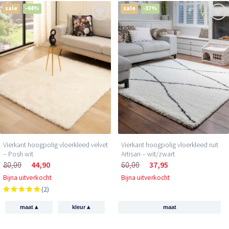
sale
-44%
sale
-37%
Vierkant hoogpolig vloerkleed velvet
Vierkant hoogpolig vloerkleed ruit
– Posh wit
Artisan – wit/zwart
80,00
44,90
60,00
37,95
Bijna uitverkocht
Bijna uitverkocht
(2)
▴
▴
maat
kleur
maat