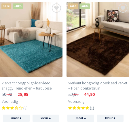
sale
-48%
sale
-44%
Vierkant hoogpolig vloerkleed velvet
Vierkant hoogpolig vloerkleed
– Posh donkerbruin
shaggy Trend effen – turquoise
80,00
44,90
50,00
25,95
Voorradig
Voorradig
(1)
(3)
▴
▴
▴
▴
maat
kleur
maat
kleur