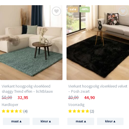
sale
-44%
Vierkant hoogpolig vloerkleed
Vierkant hoogpolig vloerkleed velvet
shaggy Trend effen – lichtblauw
– Posh zwart
50,00
32,95
80,00
44,90
Hardloper
Voorradig
(4)
(2)
▴
▴
▴
▴
maat
kleur
maat
kleur