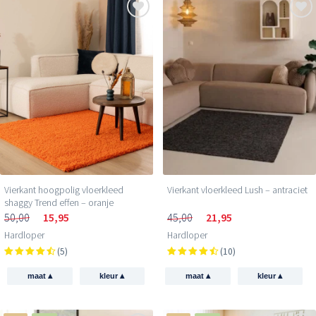
Vierkant vloerkleed Lush – antraciet
Vierkant hoogpolig vloerkleed
shaggy Trend effen – oranje
45,00
21,95
50,00
15,95
Hardloper
Hardloper
(10)
(5)
▴
▴
▴
▴
maat
kleur
maat
kleur