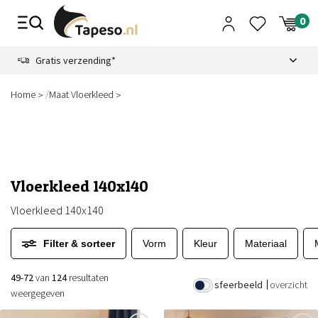
Skip
to
content
9.1
Gratis verzending*
/
Home
Maat Vloerkleed
Vloerkleed 140x140
Vloerkleed 140x140
Filter & sorteer
Vorm
Kleur
Materiaal
49-72
van
124
resultaten
sfeerbeeld
overzicht
weergegeven