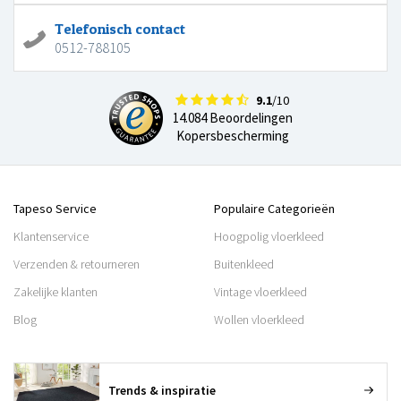
Telefonisch contact
0512-788105
9.1
/10
14.084 Beoordelingen
Kopersbescherming
Tapeso Service
Populaire Categorieën
Klantenservice
Hoogpolig vloerkleed
Verzenden & retourneren
Buitenkleed
Zakelijke klanten
Vintage vloerkleed
Blog
Wollen vloerkleed
Trends & inspiratie