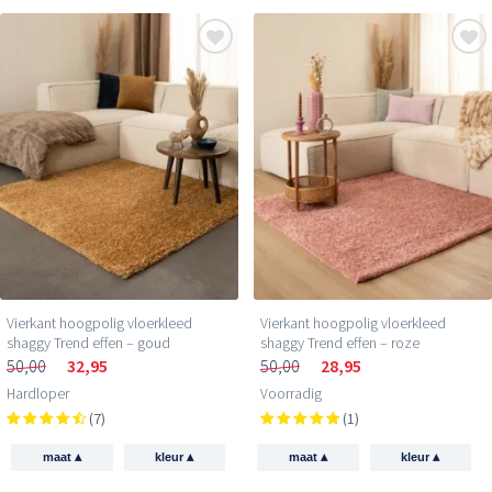
Vierkant hoogpolig vloerkleed
Vierkant hoogpolig vloerkleed
shaggy Trend effen – goud
shaggy Trend effen – roze
50,00
32,95
50,00
28,95
Hardloper
Voorradig
(7)
(1)
▴
▴
▴
▴
maat
kleur
maat
kleur