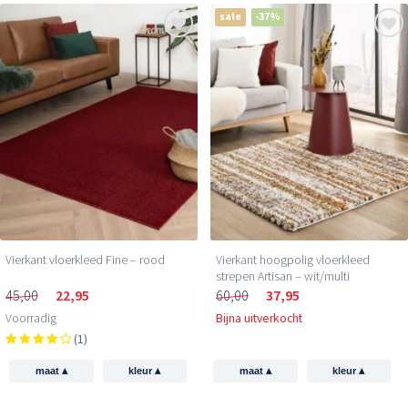
sale
-37%
Vierkant vloerkleed Fine – rood
Vierkant hoogpolig vloerkleed
strepen Artisan – wit/multi
45,00
22,95
60,00
37,95
Voorradig
Bijna uitverkocht
(1)
▴
▴
▴
▴
maat
kleur
maat
kleur