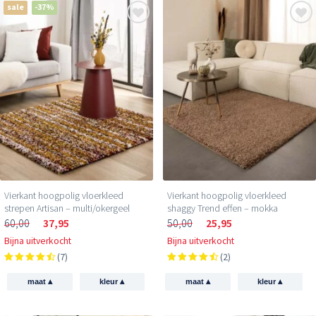
sale
-37%
Vierkant hoogpolig vloerkleed
Vierkant hoogpolig vloerkleed
strepen Artisan – multi/okergeel
shaggy Trend effen – mokka
60,00
37,95
50,00
25,95
Bijna uitverkocht
Bijna uitverkocht
(7)
(2)
▴
▴
▴
▴
maat
kleur
maat
kleur