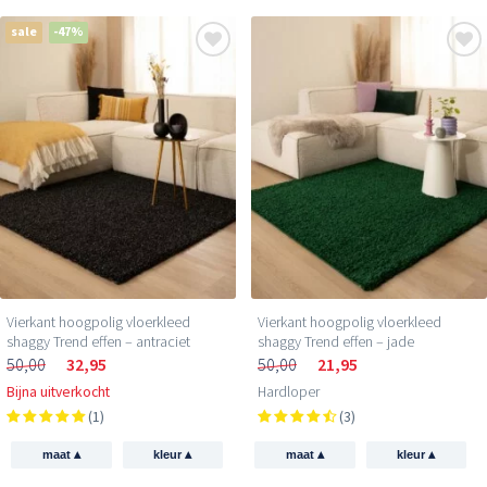
sale
-47%
Vierkant hoogpolig vloerkleed
Vierkant hoogpolig vloerkleed
shaggy Trend effen – antraciet
shaggy Trend effen – jade
50,00
32,95
50,00
21,95
Bijna uitverkocht
Hardloper
(1)
(3)
▴
▴
▴
▴
maat
kleur
maat
kleur