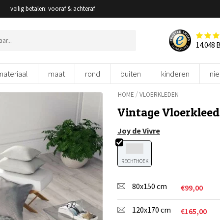
veilig betalen: vooraf & achteraf
14.048 
materiaal
maat
rond
buiten
kinderen
ni
/
HOME
VLOERKLEDEN
Vintage Vloerkleed 
Joy de Vivre
RECHTHOEK
80x150 cm
€
99,00
120x170 cm
€
165,00