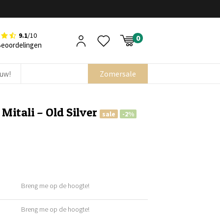
9.1
/10
Beoordelingen
euw!
Zomersale
Mitali – Old Silver
sale
-2%
Breng me op de hoogte!
Breng me op de hoogte!