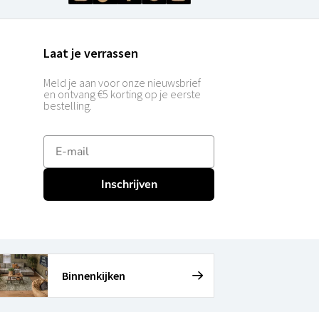
Laat je verrassen
Meld je aan voor onze nieuwsbrief
en ontvang €5 korting op je eerste
bestelling.
E-mailadres
Inschrijven
Binnenkijken