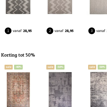
vanaf
28,95
vanaf
28,95
vanaf
Korting tot 50%
sale
-40%
sale
-58%
sale
-58%