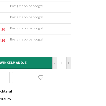
Breng me op de hoogte!
Breng me op de hoogte!
Breng me op de hoogte!
3,95
kelijke
Breng me op de hoogte!
8,95
kelijke
Vintage Vloerkleed Mitali - Old Sil
WINKELMANDJE
achteraf
70 euro