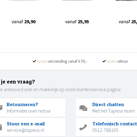
vanaf
29,90
vanaf
25,95
vanaf
25
Gratis
verzending vanaf €70,-
Gratis
retour
 je een vraag?
je antwoord snel en makkelijk op onze klantenservice pagina
Retourneren?
Direct chatten
Informatie over retour
Met het Tapeso team
Stuur een e-mail
Telefonisch contact
service@tapeso.nl
0512-788105