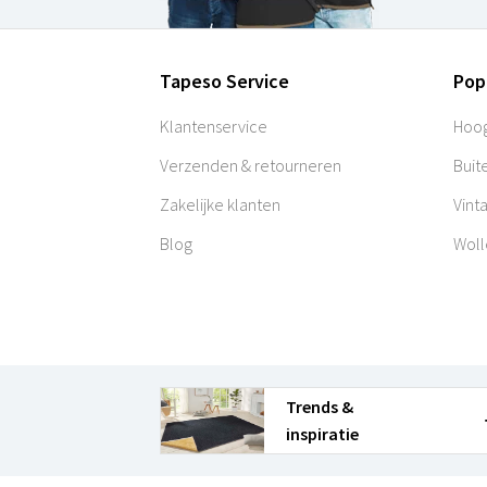
Tapeso Service
Pop
Klantenservice
Hoog
Verzenden & retourneren
Buit
Zakelijke klanten
Vint
Blog
Woll
Trends &
inspiratie