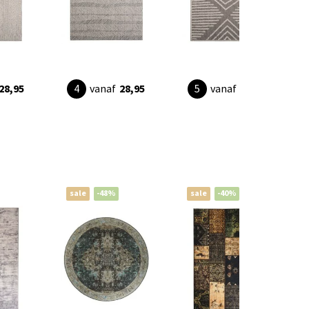
28,95
vanaf
28,95
vanaf
28,95
sale
-48%
sale
-40%