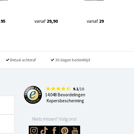
,95
vanaf
29,90
vanaf
29,90
Betaal achteraf
30 dagen bedenktijd
9.1
/10
14.048 Beoordelingen
Kopersbescherming
Niets missen? Volg ons!