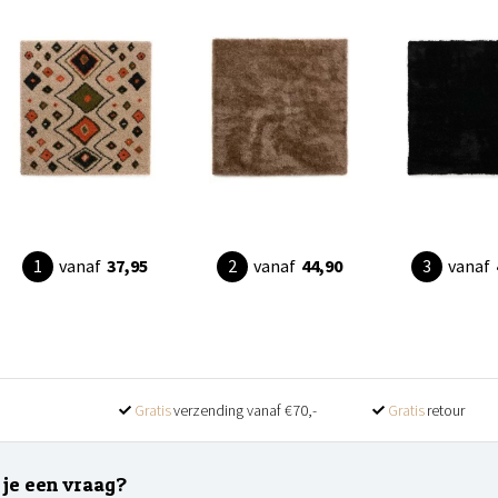
vanaf
37,95
vanaf
44,90
vanaf
Gratis
verzending vanaf €70,-
Gratis
retour
 je een vraag?