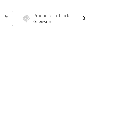
ming
Productiemethode
Poolhoogte & Gew
Geweven
30 mm | 1900 g/