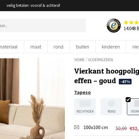
veilig betalen: vooraf & achteraf
14.048 
materiaal
maat
rond
buiten
kinderen
ni
/
HOME
VLOERKLEDEN
Vierkant hoogpolig
effen – goud
-47%
Tapeso
RECHTHOEK
ROND
VIER
100x100 cm
50,00
€
32
Oorspron
Huidige
prijs
prijs