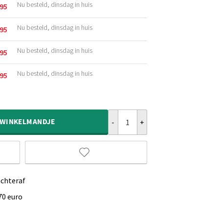
Nu besteld, dinsdag in huis
,95
kelijke
Nu besteld, dinsdag in huis
,95
kelijke
Nu besteld, dinsdag in huis
,95
kelijke
Nu besteld, dinsdag in huis
,95
kelijke
Vierkant hoogpolig vloerkleed sha
WINKELMANDJE
achteraf
70 euro