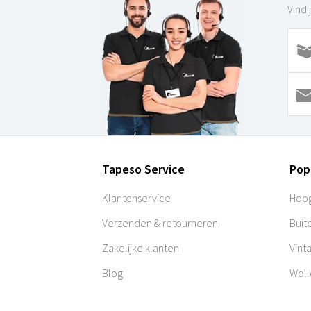
Vind 
Tapeso Service
Pop
Klantenservice
Hoog
Verzenden & retourneren
Buit
Zakelijke klanten
Vint
Blog
Woll