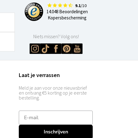
9.1
/10
14.048 Beoordelingen
Kopersbescherming
Niets missen? Volg ons!
Laat je verrassen
Meld je aan voor onze nieuwsbrief
en ontvang €5 korting op je eerste
bestelling.
E-mailadres
Inschrijven