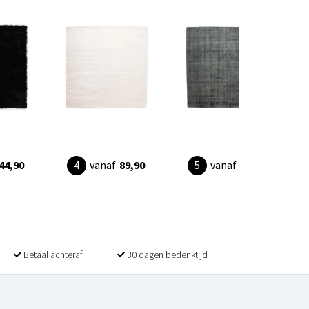
44,90
vanaf
89,90
vanaf
79,90
Betaal achteraf
30 dagen bedenktijd