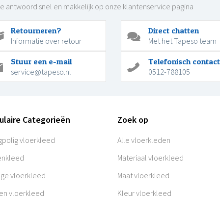
je antwoord snel en makkelijk op onze klantenservice pagina
Retourneren?
Direct chatten
Informatie over retour
Met het Tapeso team
Stuur een e-mail
Telefonisch contact
service@tapeso.nl
0512-788105
ulaire Categorieën
Zoek op
polig vloerkleed
Alle vloerkleden
enkleed
Materiaal vloerkleed
age vloerkleed
Maat vloerkleed
en vloerkleed
Kleur vloerkleed