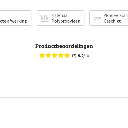
g
Materiaal
Vloerverwar
ecte afwerking
Polypropyleen
Geschikt
Productbeoordelingen
9.2
(7)
/10