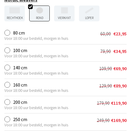
RECHTHOEK
ROND
VIERKANT
LOPER
80 cm
60,00
€
23,95
Oorspronkel
Huidige
Voor 18:00 uur besteld, morgen in huis
prijs
prijs
was:
is:
100 cm
79,90
€
34,95
Oorspronkel
Huidige
€60,00.
€23,95.
Voor 18:00 uur besteld, morgen in huis
prijs
prijs
was:
is:
140 cm
109,90
€
69,90
Oorspronkel
Huidige
€79,90.
€34,95.
Voor 18:00 uur besteld, morgen in huis
prijs
prijs
was:
is:
160 cm
129,90
€
89,90
Oorspronkel
Huidige
€109,90.
€69,90.
Voor 18:00 uur besteld, morgen in huis
prijs
prijs
was:
is:
200 cm
179,90
€
119,90
Oorspronkeli
Huidige
€129,90.
€89,90.
Voor 18:00 uur besteld, morgen in huis
prijs
prijs
was:
is:
250 cm
249,90
€
169,90
Oorspronkeli
Huidige
€179,90.
€119,90.
Voor 18:00 uur besteld, morgen in huis
prijs
prijs