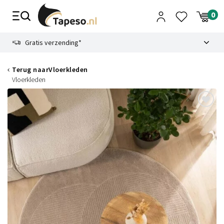
Skip
to
content
9.1
Gratis verzending*
Terug naar
Vloerkleden
Vloerkleden