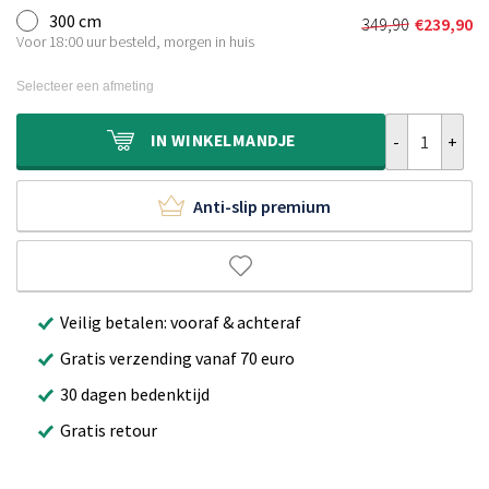
was:
is:
300 cm
349,90
€
239,90
Oorspronkeli
Huidige
€249,90.
€169,90.
Voor 18:00 uur besteld, morgen in huis
prijs
prijs
was:
is:
Selecteer een afmeting
€349,90.
€239,90.
Rond vloerklee
IN
WINKELMANDJE
Anti-slip premium
Veilig betalen: vooraf & achteraf
Gratis verzending vanaf 70 euro
30 dagen bedenktijd
Gratis retour