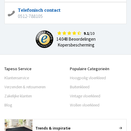
Telefonisch contact
0512-788105
9.1
/10
14.048 Beoordelingen
Kopersbescherming
Tapeso Service
Populaire Categorieën
Klantenservice
Hoogpolig vloerkleed
Verzenden & retourneren
Buitenkleed
Zakelijke klanten
Vintage vloerkleed
Blog
Wollen vloerkleed
Trends & inspiratie