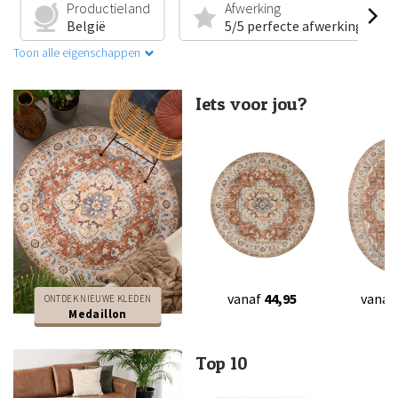
Productieland
Afwerking
België
5/5 perfecte afwerking
Toon alle eigenschappen
Iets voor jou?
vanaf
44,95
vanaf
ONTDEK NIEUWE KLEDEN
Medaillon
Top 10