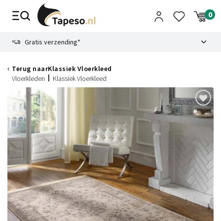
Skip
to
content
9.1
Gratis verzending*
Terug naar
Klassiek Vloerkleed
Vloerkleden
Klassiek Vloerkleed