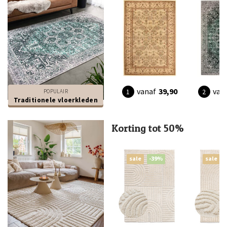
vanaf
39,90
van
POPULAIR
Traditionele vloerkleden
Korting tot 50%
sale
-39%
sale