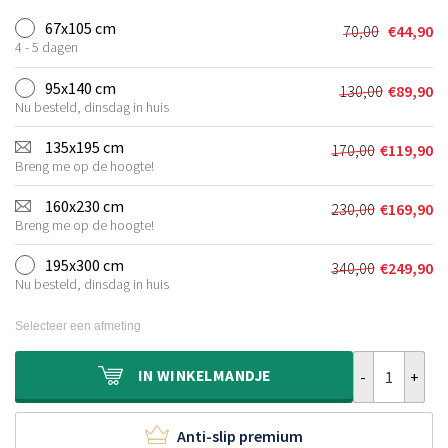
67x105 cm
70,00
€
44,90
Oorspronkel
Huidige
4 - 5 dagen
prijs
prijs
was:
is:
95x140 cm
130,00
€
89,90
Oorspronkel
Huidige
€70,00.
€44,90.
Nu besteld, dinsdag in huis
prijs
prijs
was:
is:
135x195 cm
170,00
€
119,90
Oorspronkeli
Huidige
€130,00.
€89,90.
Breng me op de hoogte!
prijs
prijs
was:
is:
160x230 cm
230,00
€
169,90
Oorspronkeli
Huidige
€170,00.
€119,90.
Breng me op de hoogte!
prijs
prijs
was:
is:
195x300 cm
340,00
€
249,90
Oorspronkeli
Huidige
€230,00.
€169,90.
Nu besteld, dinsdag in huis
prijs
prijs
was:
is:
Selecteer een afmeting
€340,00.
€249,90.
Perzisch tapij
IN
WINKELMANDJE
Anti-slip premium