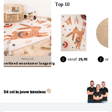
Top 10
vanaf
29,95
van
POPULAIR
vloerkleed woonkamer laagpolig
Dé rol in jouw interieur