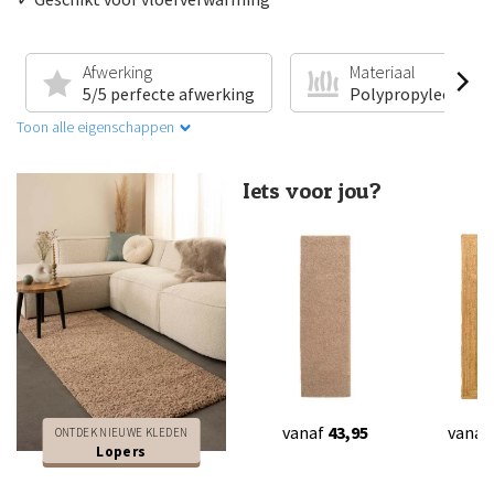
Afwerking
Materiaal
5/5 perfecte afwerking
Polypropyleen
Toon alle eigenschappen
Iets voor jou?
vanaf
43,95
vanaf
ONTDEK NIEUWE KLEDEN
Lopers