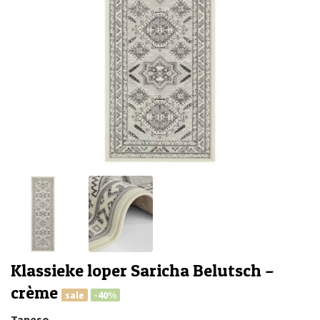
Klassieke loper Saricha Belutsch –
crème
sale
-40%
Tapeso