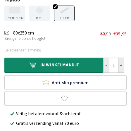
RECHTHOEK
ROND
LOPER
80x250 cm
59,90
€
35,95
Oorspronkel
Huidige
Breng me op de hoogte!
prijs
prijs
was:
is:
Selecteer een afmeting
€59,90.
€35,95.
Klassieke lope
IN
WINKELMANDJE
Anti-slip premium
Veilig betalen: vooraf & achteraf
Gratis verzending vanaf 70 euro