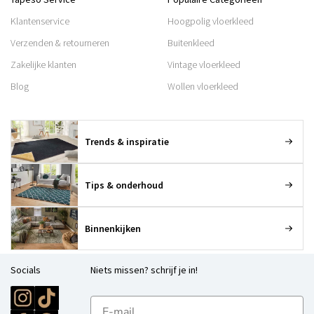
Klantenservice
Hoogpolig vloerkleed
Verzenden & retourneren
Buitenkleed
Zakelijke klanten
Vintage vloerkleed
Blog
Wollen vloerkleed
Trends & inspiratie
Tips & onderhoud
Binnenkijken
Socials
Niets missen? schrijf je in!
E-mailadres