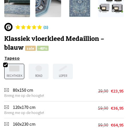
(1)
Klassiek vloerkleed Medaillion –
blauw
sale
-40%
Tapeso
RECHTHOEK
ROND
LOPER
80x150 cm
39,90
€
23,95
Oorspronkel
Huidige
Breng me op de hoogte!
prijs
prijs
was:
is:
120x170 cm
59,90
€
36,95
Oorspronkel
Huidige
€39,90.
€23,95.
Breng me op de hoogte!
prijs
prijs
was:
is:
160x230 cm
99,90
€
64,95
Oorspronkel
Huidige