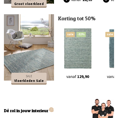
Groot vloerkleed
Korting tot 50%
sale
-32%
sale
vanaf
129,90
vanaf
SALE
Vloerkleden Sale
Dé rol in jouw interieur