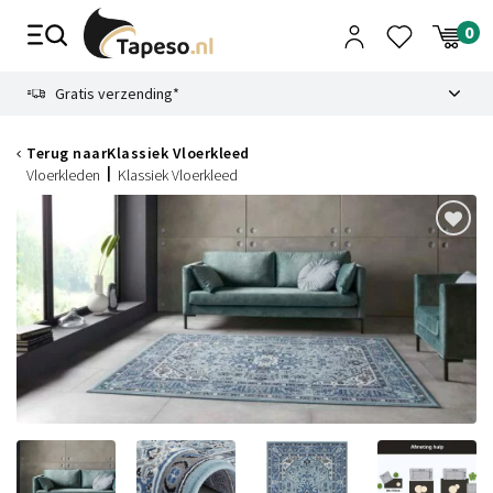
Skip
to
content
9.1
Gratis verzending*
Terug naar
Klassiek Vloerkleed
Vloerkleden
Klassiek Vloerkleed