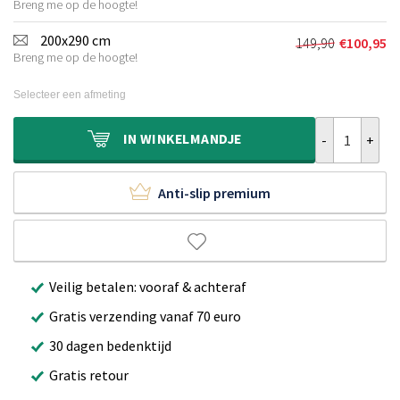
€59,90.
€36,95.
Breng me op de hoogte!
prijs
prijs
was:
is:
200x290 cm
149,90
€
100,95
Oorspronkeli
Huidige
€99,90.
€64,95.
Breng me op de hoogte!
prijs
prijs
was:
is:
Selecteer een afmeting
€149,90.
€100,95.
Klassiek vloer
IN
WINKELMANDJE
Anti-slip premium
Veilig betalen: vooraf & achteraf
Gratis verzending vanaf 70 euro
30 dagen bedenktijd
Gratis retour