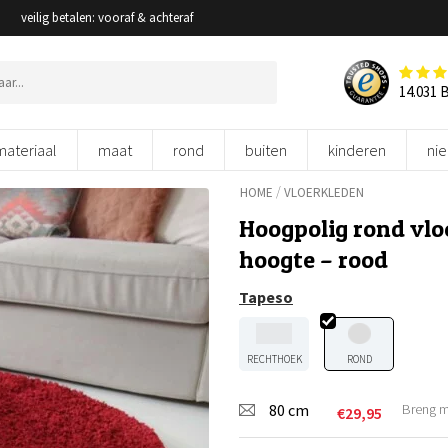
veilig betalen: vooraf & achteraf
14.031 
materiaal
maat
rond
buiten
kinderen
ni
/
HOME
VLOERKLEDEN
Hoogpolig rond vl
hoogte – rood
Tapeso
RECHTHOEK
ROND
80 cm
Breng m
€
29,95