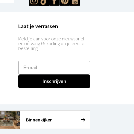
Laat je verrassen
Meld je aan voor onze nieuwsbrief
en ontvang €5 korting op je eerste
bestelling.
E-mailadres
Inschrijven
Binnenkijken