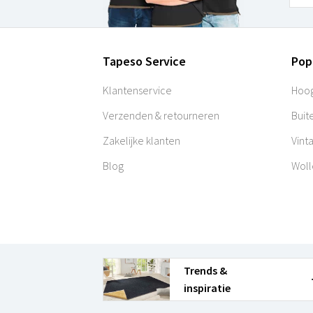
Tapeso Service
Pop
Klantenservice
Hoog
Verzenden & retourneren
Buit
Zakelijke klanten
Vint
Blog
Woll
Trends &
inspiratie