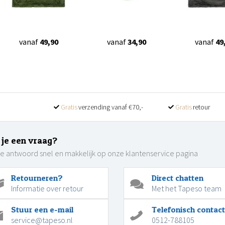
vanaf
49,90
vanaf
34,90
vanaf
49
Gratis
verzending vanaf €70,-
Gratis
retour
 je een vraag?
je antwoord snel en makkelijk op onze klantenservice pagina
Retourneren?
Direct chatten
Informatie over retour
Met het Tapeso team
Stuur een e-mail
Telefonisch contact
service@tapeso.nl
0512-788105