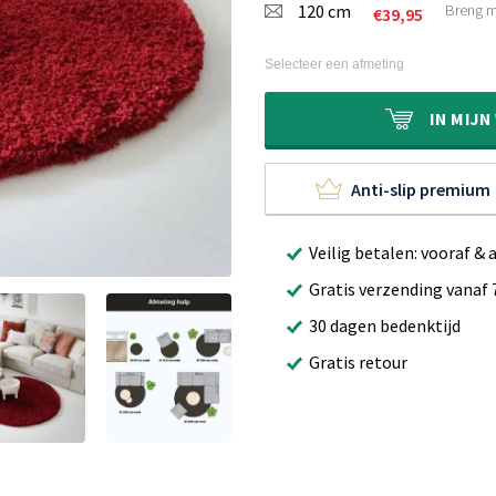
120 cm
Breng m
€
39,95
Selecteer een afmeting
IN
MIJN
Anti-slip premium
Veilig betalen: vooraf & 
Gratis verzending vanaf 
30 dagen bedenktijd
Gratis retour