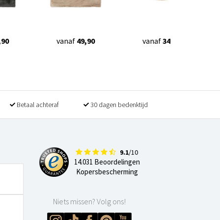
,90
vanaf
49,90
vanaf
34,90
Betaal achteraf
30 dagen bedenktijd
9.1
/10
14.031 Beoordelingen
Kopersbescherming
Niets missen? Volg ons!