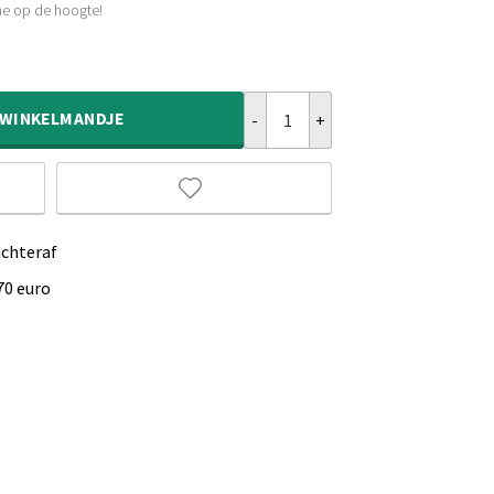
e op de hoogte!
Hoogpolig rond vloerkleed shaggy
WINKELMANDJE
achteraf
70 euro