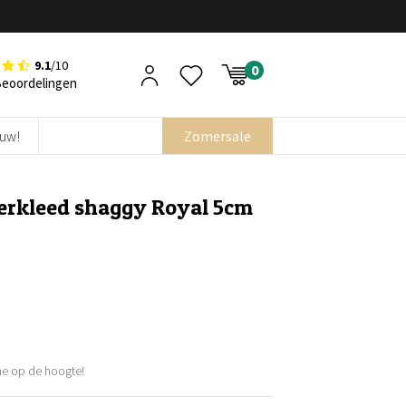
9.1
/10
Beoordelingen
euw!
Zomersale
oerkleed shaggy Royal 5cm
e op de hoogte!