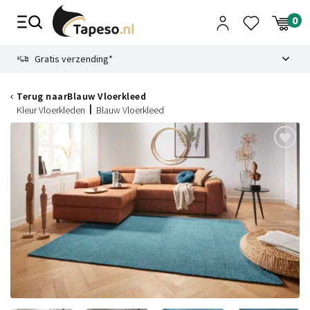
Skip
to
content
9.1
Gratis verzending*
Terug naar
Blauw Vloerkleed
Kleur Vloerkleden
Blauw Vloerkleed