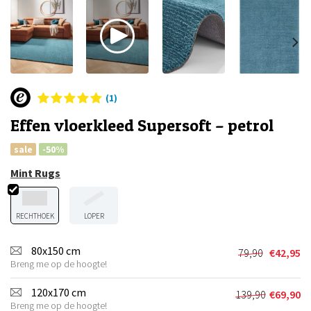
(1)
Effen vloerkleed Supersoft – petrol
sale
-50%
Mint Rugs
RECHTHOEK
LOPER
80x150 cm
79,90
€
42,95
Oorspronkel
Huidige
Breng me op de hoogte!
prijs
prijs
was:
is:
120x170 cm
139,90
€
69,90
Oorspronkel
Huidige
€79,90.
€42,95.
Breng me op de hoogte!