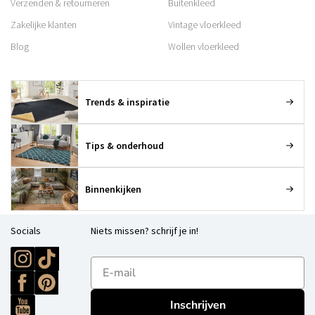
Verzenden & retourneren
Buitenkleed
Zakelijke klanten
Vintage vloerkleed
Blog
Wollen vloerkleed
Trends & inspiratie
Tips & onderhoud
Binnenkijken
Socials
Niets missen? schrijf je in!
E-mailadres
Inschrijven