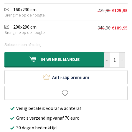
prijs
prijs
was:
is:
160x230 cm
229,90
€
125,95
Oorspronkeli
Huidige
€139,90.
€69,90.
Breng me op de hoogte!
prijs
prijs
was:
is:
200x290 cm
349,90
€
189,95
Oorspronkeli
Huidige
€229,90.
€125,95.
Breng me op de hoogte!
prijs
prijs
was:
is:
Selecteer een afmeting
€349,90.
€189,95.
Effen vloerkle
IN
WINKELMANDJE
Anti-slip premium
Veilig betalen: vooraf & achteraf
Gratis verzending vanaf 70 euro
30 dagen bedenktijd