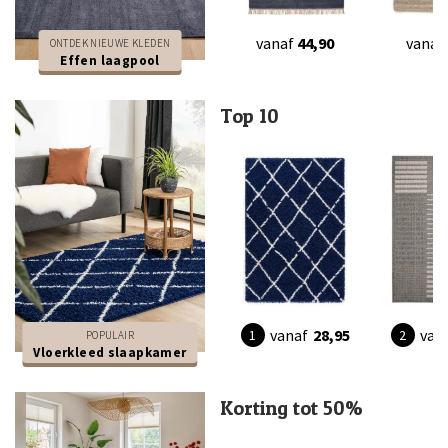
vanaf
44,90
vanaf
ONTDEK NIEUWE KLEDEN
Effen laagpool
Top 10
vanaf
28,95
van
POPULAIR
Vloerkleed slaapkamer
Korting tot 50%