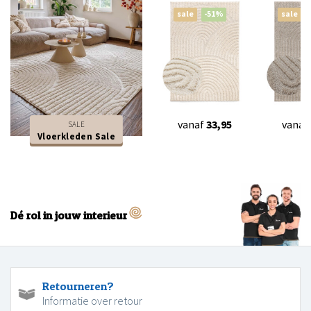
sale
-51%
sale
vanaf
33,95
vanaf
SALE
Vloerkleden Sale
Dé rol in jouw interieur
Retourneren?
Informatie over retour