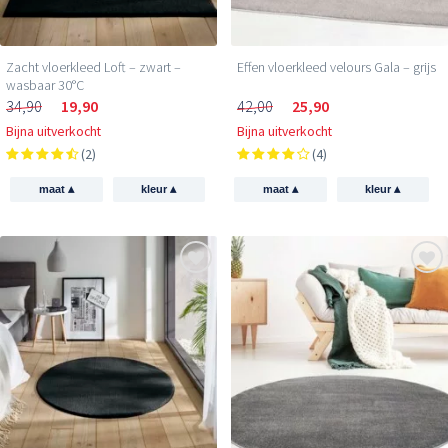
Zacht vloerkleed Loft – zwart –
Effen vloerkleed velours Gala – grijs
wasbaar 30°C
34,90
19,90
42,00
25,90
Bijna uitverkocht
Bijna uitverkocht
(2)
(4)
▴
▴
▴
▴
maat
kleur
maat
kleur