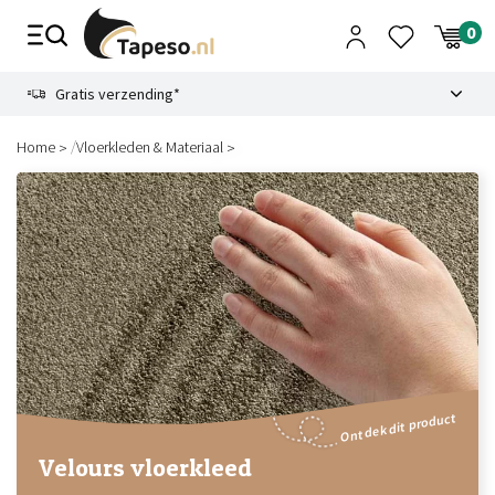
Skip
to
content
9.1
Gratis verzending*
/
Home
Vloerkleden & Materiaal
Ontdek dit product
Velours vloerkleed