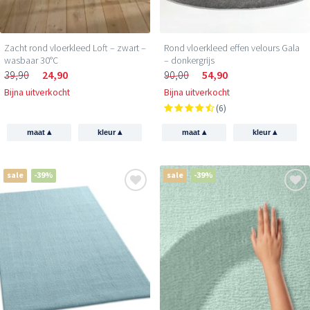
Zacht rond vloerkleed Loft – zwart –
Rond vloerkleed effen velours Gala
wasbaar 30°C
– donkergrijs
39,90
24,90
90,00
54,90
Bijna uitverkocht
Bijna uitverkocht
(6)
▴
▴
▴
▴
maat
kleur
maat
kleur
sale
-39%
sale
-39%