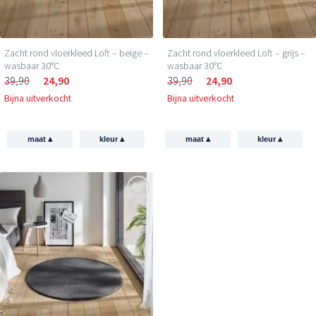
Zacht rond vloerkleed Loft – beige –
Zacht rond vloerkleed Loft – grijs –
wasbaar 30°C
wasbaar 30°C
39,90
24,90
39,90
24,90
Bijna uitverkocht
Bijna uitverkocht
▴
▴
▴
▴
maat
kleur
maat
kleur