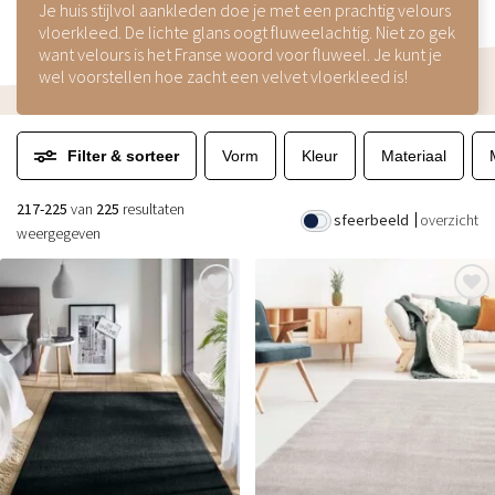
Je huis stijlvol aankleden doe je met een prachtig velours
vloerkleed. De lichte glans oogt fluweelachtig. Niet zo gek
want velours is het Franse woord voor fluweel. Je kunt je
wel voorstellen hoe zacht een velvet vloerkleed is!
Filter & sorteer
Vorm
Kleur
Materiaal
217-225
van
225
resultaten
sfeerbeeld
overzicht
weergegeven