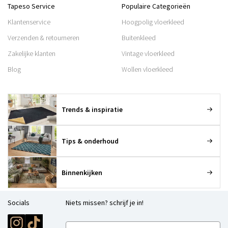
Tapeso Service
Populaire Categorieën
Klantenservice
Hoogpolig vloerkleed
Verzenden & retourneren
Buitenkleed
Zakelijke klanten
Vintage vloerkleed
Blog
Wollen vloerkleed
Trends & inspiratie
Tips & onderhoud
Binnenkijken
Socials
Niets missen? schrijf je in!
E-mailadres