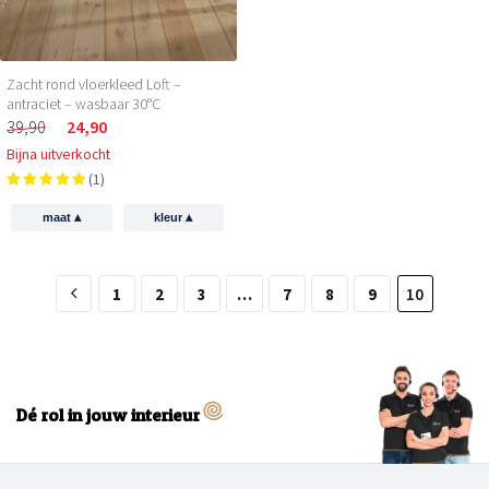
Zacht rond vloerkleed Loft –
antraciet – wasbaar 30°C
39,90
24,90
Bijna uitverkocht
(1)
▴
▴
maat
kleur
1
2
3
…
7
8
9
10
Dé rol in jouw interieur