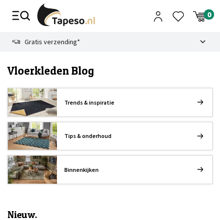
Skip
to
content
9.1
Gratis verzending*
Vloerkleden Blog
Trends & inspiratie
Tips & onderhoud
Binnenkijken
Nieuw.