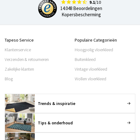
9.1
/10
14.048 Beoordelingen
Kopersbescherming
Tapeso Service
Populaire Categorieën
Klantenservice
Hoogpolig vloerkleed
Verzenden & retourneren
Buitenkleed
Zakelijke klanten
Vintage vloerkleed
Blog
Wollen vloerkleed
Trends & inspiratie
Tips & onderhoud